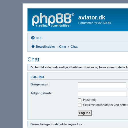
aviator.dk
Forummer for AVIATOR
OSS
Boardindeks
Chat
Chat
Chat
Du har ikke de nødvendige tilladelser til at se og læse emner i dette f
LOG IND
Brugernavn:
Adgangskode:
Husk mig
Skjul min onlinestatus ved dette
Denne kategori indeholder ingen fora.