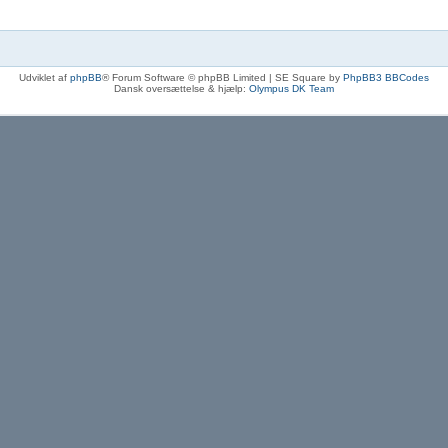
Udviklet af
phpBB
® Forum Software © phpBB Limited | SE Square by
PhpBB3 BBCodes
Dansk oversættelse & hjælp:
Olympus DK Team