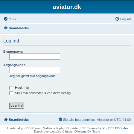
aviator.dk
OSS
Log ind
Boardindeks
Log ind
Brugernavn:
Adgangskode:
Jeg har glemt min adgangskode
Husk mig
Skjul min onlinestatus ved dette besøg
Boardindeks
Slet alle boardcookies
Alle tider er
UTC+01:00
Udviklet af
phpBB
® Forum Software © phpBB Limited | SE Square by
PhpBB3 BBCodes
Dansk oversættelse & hjælp:
Olympus DK Team