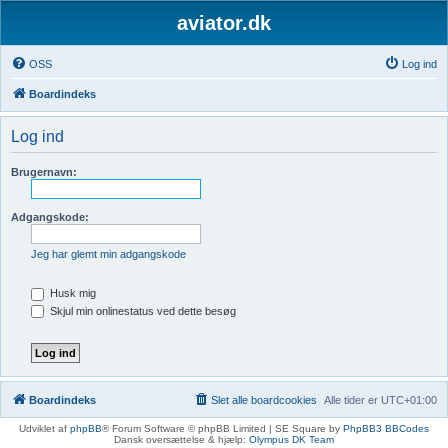
aviator.dk
OSS
Log ind
Boardindeks
Log ind
Brugernavn:
Adgangskode:
Jeg har glemt min adgangskode
Husk mig
Skjul min onlinestatus ved dette besøg
Boardindeks
Slet alle boardcookies
Alle tider er
UTC+01:00
Udviklet af
phpBB
® Forum Software © phpBB Limited | SE Square by
PhpBB3 BBCodes
Dansk oversættelse & hjælp:
Olympus DK Team