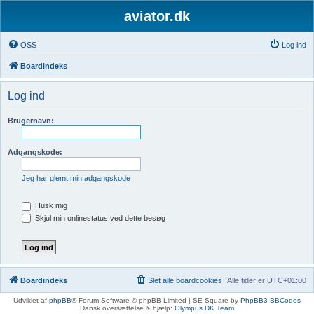
aviator.dk
OSS
Log ind
Boardindeks
Log ind
Brugernavn:
Adgangskode:
Jeg har glemt min adgangskode
Husk mig
Skjul min onlinestatus ved dette besøg
Boardindeks
Slet alle boardcookies
Alle tider er
UTC+01:00
Udviklet af
phpBB
® Forum Software © phpBB Limited | SE Square by
PhpBB3 BBCodes
Dansk oversættelse & hjælp:
Olympus DK Team