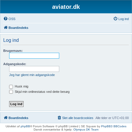
aviator.dk
OSS
Log ind
Boardindeks
Log ind
Brugernavn:
Adgangskode:
Jeg har glemt min adgangskode
Husk mig
Skjul min onlinestatus ved dette besøg
Boardindeks
Slet alle boardcookies
Alle tider er
UTC+01:00
Udviklet af
phpBB
® Forum Software © phpBB Limited | SE Square by
PhpBB3 BBCodes
Dansk oversættelse & hjælp:
Olympus DK Team