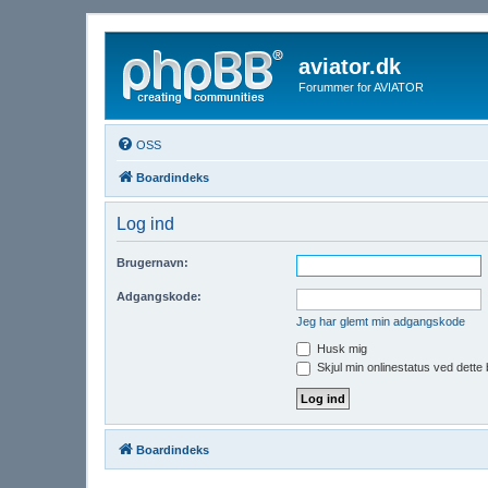
aviator.dk
Forummer for AVIATOR
OSS
Boardindeks
Log ind
Brugernavn:
Adgangskode:
Jeg har glemt min adgangskode
Husk mig
Skjul min onlinestatus ved dette
Boardindeks