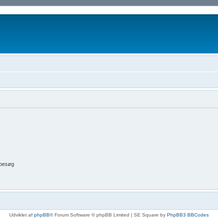
 besøg
Udviklet af
phpBB
® Forum Software © phpBB Limited | SE Square by
PhpBB3 BBCodes