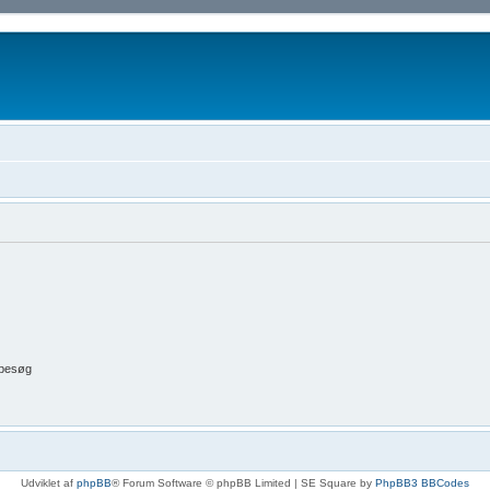
 besøg
Udviklet af
phpBB
® Forum Software © phpBB Limited | SE Square by
PhpBB3 BBCodes