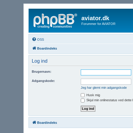
aviator.dk
Forummer for AVIATOR
OSS
Boardindeks
Log ind
Brugernavn:
Adgangskode:
Jeg har glemt min adgangskode
Husk mig
Skjul min onlinestatus ved dette
Boardindeks