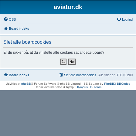
aviator.dk
OSS
Log ind
Boardindeks
Slet alle boardcookies
Er du sikker på, at du vil slette alle cookies sat af dette board?
Boardindeks
Slet alle boardcookies
Alle tider er
UTC+01:00
Udviklet af
phpBB
® Forum Software © phpBB Limited | SE Square by
PhpBB3 BBCodes
Dansk oversættelse & hjælp:
Olympus DK Team