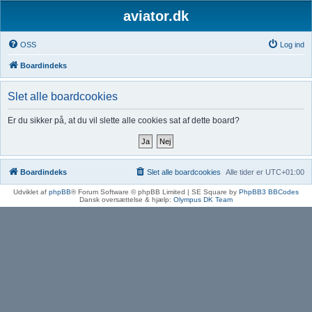
aviator.dk
OSS
Log ind
Boardindeks
Slet alle boardcookies
Er du sikker på, at du vil slette alle cookies sat af dette board?
Boardindeks
Slet alle boardcookies
Alle tider er
UTC+01:00
Udviklet af
phpBB
® Forum Software © phpBB Limited | SE Square by
PhpBB3 BBCodes
Dansk oversættelse & hjælp:
Olympus DK Team