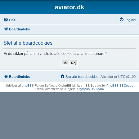
aviator.dk
OSS
Log ind
Boardindeks
Slet alle boardcookies
Er du sikker på, at du vil slette alle cookies sat af dette board?
Boardindeks
Slet alle boardcookies
Alle tider er
UTC+01:00
Udviklet af
phpBB
® Forum Software © phpBB Limited | SE Square by
PhpBB3 BBCodes
Dansk oversættelse & hjælp:
Olympus DK Team