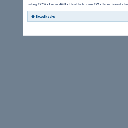
Indlæg
17707
• Emner
4958
• Tilmeldte brugere
172
• Senest tilmeldte b
Boardindeks