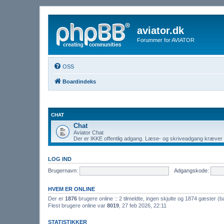
aviator.dk
Forummer for AVIATOR
OSS
Boardindeks
CHAT
Chat
Aviator Chat
Der er IKKE offentlig adgang. Læse- og skriveadgang kræver l
LOG IND
Brugernavn:
Adgangskode:
HVEM ER ONLINE
Der er
1876
brugere online :: 2 tilmeldte, ingen skjulte og 1874 gæster (b
Flest brugere online var
8019
, 27 feb 2026, 22:11
STATISTIKKER