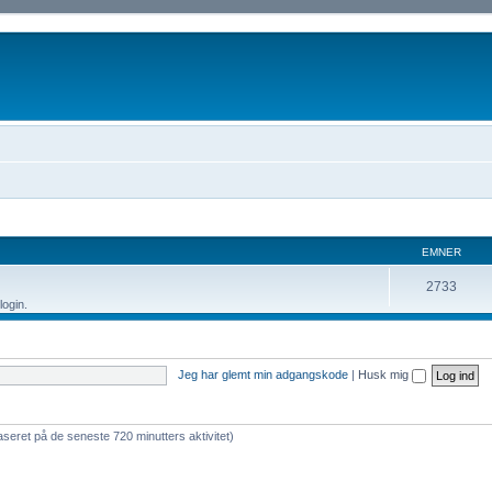
EMNER
2733
ogin.
Jeg har glemt min adgangskode
|
Husk mig
aseret på de seneste 720 minutters aktivitet)