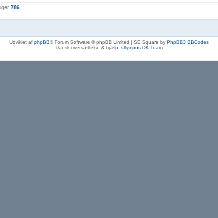
ruger
786
Udviklet af
phpBB
® Forum Software © phpBB Limited | SE Square by
PhpBB3 BBCodes
Dansk oversættelse & hjælp:
Olympus DK Team