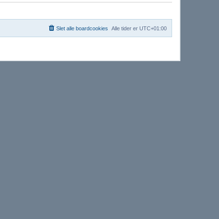
æ
g
Slet alle boardcookies
Alle tider er
UTC+01:00