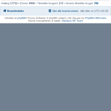
Indlæg
17712
• Emner
4958
• Tilmeldte brugere
172
• Senest tilmeldte bruger
786
Boardindeks
Slet alle boardcookies
Alle tider er
UTC+01:00
Udviklet af
phpBB
® Forum Software © phpBB Limited | SE Square by
PhpBB3 BBCodes
Dansk oversættelse & hjælp:
Olympus DK Team