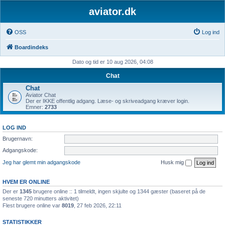
aviator.dk
OSS
Log ind
Boardindeks
Dato og tid er 10 aug 2026, 04:08
Chat
Chat
Aviator Chat
Der er IKKE offentlig adgang. Læse- og skriveadgang kræver login.
Emner:
2733
LOG IND
Brugernavn:
Adgangskode:
Jeg har glemt min adgangskode
Husk mig
HVEM ER ONLINE
Der er
1345
brugere online :: 1 tilmeldt, ingen skjulte og 1344 gæster (baseret på de
seneste 720 minutters aktivitet)
Flest brugere online var
8019
, 27 feb 2026, 22:11
STATISTIKKER