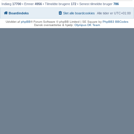
Indlæg
17700
• Emner
4956
• Tilmeldte brugere
172
• Senest tilmeldte bruger
786
Boardindeks
Slet alle boardcookies
Alle tider er
UTC+01:00
Udviklet af
phpBB
® Forum Software © phpBB Limited | SE Square by
PhpBB3 BBCodes
Dansk oversættelse & hjælp:
Olympus DK Team