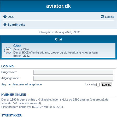
aviator.dk
OSS
Log ind
Boardindeks
Dato og tid er 07 aug 2026, 03:22
Chat
Chat
Aviator Chat
Der er IKKE offentlig adgang. Læse- og skriveadgang kræver login.
Emner:
2732
LOG IND
Brugernavn:
Adgangskode:
Jeg har glemt min adgangskode
Husk mig
HVEM ER ONLINE
Der er
1590
brugere online :: 0 tilmeldte, ingen skjulte og 1590 gæster (baseret på de
seneste 720 minutters aktivitet)
Flest brugere online var
8019
, 27 feb 2026, 22:11
STATISTIKKER