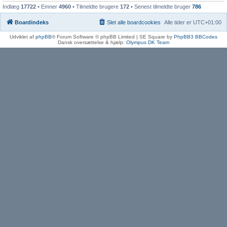
Indlæg
17722
• Emner
4960
• Tilmeldte brugere
172
• Senest tilmeldte bruger
786
Boardindeks
Slet alle boardcookies
Alle tider er
UTC+01:00
Udviklet af
phpBB
® Forum Software © phpBB Limited | SE Square by
PhpBB3 BBCodes
Dansk oversættelse & hjælp:
Olympus DK Team