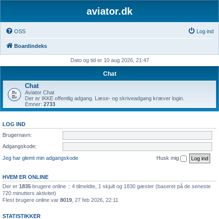
aviator.dk
OSS
Log ind
Boardindeks
Dato og tid er 10 aug 2026, 21:47
Chat
Chat
Aviator Chat
Der er IKKE offentlig adgang. Læse- og skriveadgang kræver login.
Emner:
2733
LOG IND
Brugernavn:
Adgangskode:
Jeg har glemt min adgangskode
Husk mig
HVEM ER ONLINE
Der er
1835
brugere online :: 4 tilmeldte, 1 skjult og 1830 gæster (baseret på de seneste
720 minutters aktivitet)
Flest brugere online var
8019
, 27 feb 2026, 22:11
STATISTIKKER