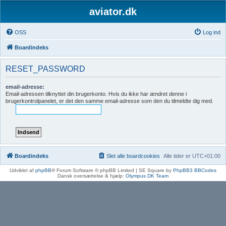
aviator.dk
OSS
Log ind
Boardindeks
RESET_PASSWORD
email-adresse:
Email-adressen tilknyttet din brugerkonto. Hvis du ikke har ændret denne i
brugerkontrolpanelet, er det den samme email-adresse som den du tilmeldte dig med.
Boardindeks
Slet alle boardcookies
Alle tider er
UTC+01:00
Udviklet af
phpBB
® Forum Software © phpBB Limited | SE Square by
PhpBB3 BBCodes
Dansk oversættelse & hjælp:
Olympus DK Team