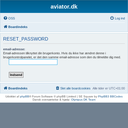
aviator.dk
OSS
Log ind
Boardindeks
RESET_PASSWORD
email-adresse:
Email-adressen tilknyttet din brugerkonto. Hvis du ikke har ændret denne i
brugerkontrolpanelet, er det den samme email-adresse som den du tilmeldte dig med.
Boardindeks
Slet alle boardcookies
Alle tider er
UTC+01:00
Udviklet af
phpBB
® Forum Software © phpBB Limited | SE Square by
PhpBB3 BBCodes
Dansk oversættelse & hjælp:
Olympus DK Team