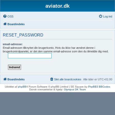
aviator.dk
OSS
Log ind
Boardindeks
RESET_PASSWORD
email-adresse:
Email-adressen tilknyttet din brugerkonto. Hvis du ikke har ændret denne i
brugerkontrolpanelet, er det den samme email-adresse som den du tilmeldte dig med.
Boardindeks
Slet alle boardcookies
Alle tider er
UTC+01:00
Udviklet af
phpBB
® Forum Software © phpBB Limited | SE Square by
PhpBB3 BBCodes
Dansk oversættelse & hjælp:
Olympus DK Team