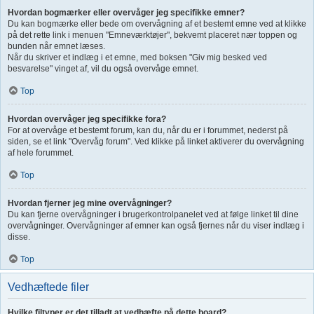
Hvordan bogmærker eller overvåger jeg specifikke emner?
Du kan bogmærke eller bede om overvågning af et bestemt emne ved at klikke
på det rette link i menuen "Emneværktøjer", bekvemt placeret nær toppen og
bunden når emnet læses.
Når du skriver et indlæg i et emne, med boksen "Giv mig besked ved
besvarelse" vinget af, vil du også overvåge emnet.
Top
Hvordan overvåger jeg specifikke fora?
For at overvåge et bestemt forum, kan du, når du er i forummet, nederst på
siden, se et link "Overvåg forum". Ved klikke på linket aktiverer du overvågning
af hele forummet.
Top
Hvordan fjerner jeg mine overvågninger?
Du kan fjerne overvågninger i brugerkontrolpanelet ved at følge linket til dine
overvågninger. Overvågninger af emner kan også fjernes når du viser indlæg i
disse.
Top
Vedhæftede filer
Hvilke filtyper er det tilladt at vedhæfte på dette board?