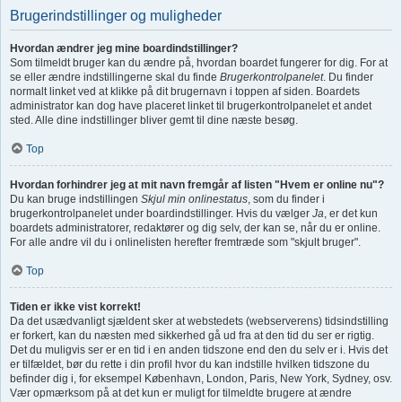
Brugerindstillinger og muligheder
Hvordan ændrer jeg mine boardindstillinger?
Som tilmeldt bruger kan du ændre på, hvordan boardet fungerer for dig. For at
se eller ændre indstillingerne skal du finde
Brugerkontrolpanelet
. Du finder
normalt linket ved at klikke på dit brugernavn i toppen af siden. Boardets
administrator kan dog have placeret linket til brugerkontrolpanelet et andet
sted. Alle dine indstillinger bliver gemt til dine næste besøg.
Top
Hvordan forhindrer jeg at mit navn fremgår af listen "Hvem er online nu"?
Du kan bruge indstillingen
Skjul min onlinestatus
, som du finder i
brugerkontrolpanelet under boardindstillinger. Hvis du vælger
Ja
, er det kun
boardets administratorer, redaktører og dig selv, der kan se, når du er online.
For alle andre vil du i onlinelisten herefter fremtræde som "skjult bruger".
Top
Tiden er ikke vist korrekt!
Da det usædvanligt sjældent sker at webstedets (webserverens) tidsindstilling
er forkert, kan du næsten med sikkerhed gå ud fra at den tid du ser er rigtig.
Det du muligvis ser er en tid i en anden tidszone end den du selv er i. Hvis det
er tilfældet, bør du rette i din profil hvor du kan indstille hvilken tidszone du
befinder dig i, for eksempel København, London, Paris, New York, Sydney, osv.
Vær opmærksom på at det kun er muligt for tilmeldte brugere at ændre