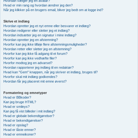
Hvordan vælger jeg en avatar?
Hvad er min rang og hvordan ændrer jeg den?
Når jeg klikker på en brugers email, bliver jeg bedt om at logge ind?
Skrive et indlæg
Hvordan opretter jeg et nyt emne eller besvarer et indlæg?
Hvordan redigerer eller sletter jeg et indlæg?
Hvordan indsætter jeg en signatur i mine indlæg?
Hvordan opretter jeg en afstemning?
Hvorfor kan jeg ikke tilføje flere afstemningsmuligheder?
Hvordan retter eller sletter jeg en afstemning?
Hvorfor kan jeg ikke få adgang til et forum?
Hvorfor kan jeg ikke vedhæfte filer?
Hvorfor modtog jeg en advarsel?
Hvordan rapporterer jeg indlæg til en redaktør?
Hvad kan "Gem" knappen, når jeg skriver et indlæg, bruges til?
Hvorfor skal mit indlæg godkendes?
Hvordan får jeg placeret mit emne øverst?
Formatering og emnetyper
Hvad er BBkoder?
Kan jeg bruge HTML?
Hvad er smileys?
Kan jeg få vist billeder i mit indlæg?
Hvad er globale bekendtgørelser?
Hvad er bekendtgørelser?
Hvad er opslag?
Hvad er låste emner?
Hvad er emneikoner?