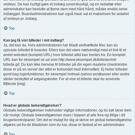
smileys. De kan hurtigt gøre et indlæg uoverskueligt, og en redaktør eller
administrator kan beslutte at fjerne dem med hård hånd, måske endda selve
indlægget. Boardadministratoren kan også have sat et maksimum for antallet
af smileys pr. indlæg.
Top
Kan jeg få vist billeder i mit indlæg?
Ja, det kan du. Hvis administratoren har tilladt vedhæftede filer, kan du
uploade billedet til boardet. Ellers kan det være nødvendigt med et link til et
andet websted (komplet URL) hvor billedet altid kan hentes fra. En komplet
URL kan for eksempel se ud som http://www.eksempel.dk/billeder/mit-
billede.gif. Du kan ikke henvise til billeder på din egen maskine (medmindre
disse er på en server der altid er forbundet med Internettet). Ej heller billeder
gemt bag loginfunktioner, for eksempel hotmail-/yahoo-postkasser eller andre
steder beskyttet af adgangskoder. For at vise et billede skal du anvende
BBkode [img].
Top
Hvad er globale bekendtgørelser?
Globale bekendtgørelser indeholder vigtige informationer, og du bør læse dem
når muligt. Globale bekendtgørelser vises i toppen af alle fora og tillige i dit
brugerkontrolpanel. Om det er muligt for dig at skrive en global bekendtgørelse
afgøres ud fra de tilladelser som du har, disse er fastsat af en administrator.
Top