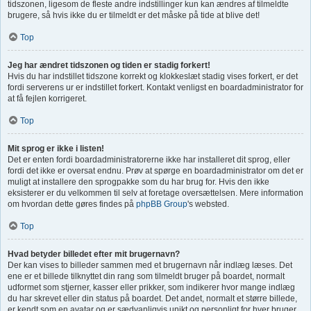
tidszonen, ligesom de fleste andre indstillinger kun kan ændres af tilmeldte
brugere, så hvis ikke du er tilmeldt er det måske på tide at blive det!
Top
Jeg har ændret tidszonen og tiden er stadig forkert!
Hvis du har indstillet tidszone korrekt og klokkeslæt stadig vises forkert, er det
fordi serverens ur er indstillet forkert. Kontakt venligst en boardadministrator for
at få fejlen korrigeret.
Top
Mit sprog er ikke i listen!
Det er enten fordi boardadministratorerne ikke har installeret dit sprog, eller
fordi det ikke er oversat endnu. Prøv at spørge en boardadministrator om det er
muligt at installere den sprogpakke som du har brug for. Hvis den ikke
eksisterer er du velkommen til selv at foretage oversættelsen. Mere information
om hvordan dette gøres findes på
phpBB Group
's websted.
Top
Hvad betyder billedet efter mit brugernavn?
Der kan vises to billeder sammen med et brugernavn når indlæg læses. Det
ene er et billede tilknyttet din rang som tilmeldt bruger på boardet, normalt
udformet som stjerner, kasser eller prikker, som indikerer hvor mange indlæg
du har skrevet eller din status på boardet. Det andet, normalt et større billede,
er kendt som en avatar og er sædvanligvis unikt og personligt for hver bruger.