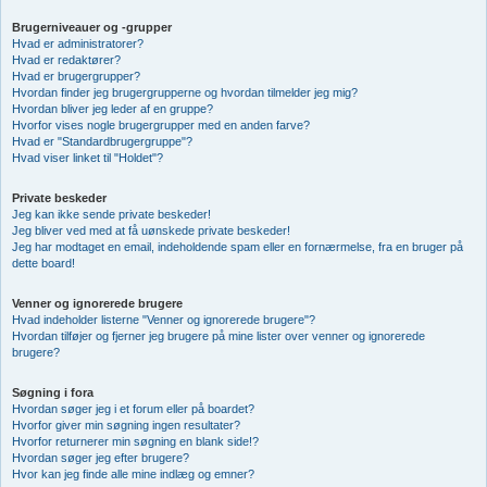
Brugerniveauer og -grupper
Hvad er administratorer?
Hvad er redaktører?
Hvad er brugergrupper?
Hvordan finder jeg brugergrupperne og hvordan tilmelder jeg mig?
Hvordan bliver jeg leder af en gruppe?
Hvorfor vises nogle brugergrupper med en anden farve?
Hvad er "Standardbrugergruppe"?
Hvad viser linket til "Holdet"?
Private beskeder
Jeg kan ikke sende private beskeder!
Jeg bliver ved med at få uønskede private beskeder!
Jeg har modtaget en email, indeholdende spam eller en fornærmelse, fra en bruger på
dette board!
Venner og ignorerede brugere
Hvad indeholder listerne "Venner og ignorerede brugere"?
Hvordan tilføjer og fjerner jeg brugere på mine lister over venner og ignorerede
brugere?
Søgning i fora
Hvordan søger jeg i et forum eller på boardet?
Hvorfor giver min søgning ingen resultater?
Hvorfor returnerer min søgning en blank side!?
Hvordan søger jeg efter brugere?
Hvor kan jeg finde alle mine indlæg og emner?