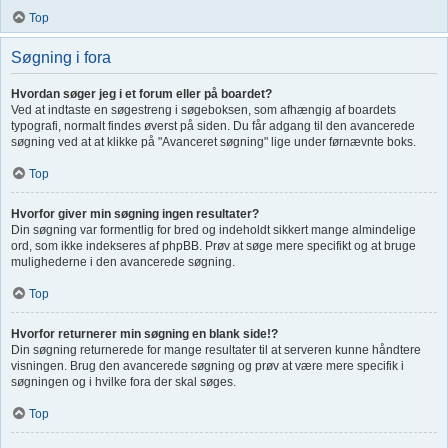
Top
Søgning i fora
Hvordan søger jeg i et forum eller på boardet?
Ved at indtaste en søgestreng i søgeboksen, som afhængig af boardets
typografi, normalt findes øverst på siden. Du får adgang til den avancerede
søgning ved at at klikke på "Avanceret søgning" lige under førnævnte boks.
Top
Hvorfor giver min søgning ingen resultater?
Din søgning var formentlig for bred og indeholdt sikkert mange almindelige
ord, som ikke indekseres af phpBB. Prøv at søge mere specifikt og at bruge
mulighederne i den avancerede søgning.
Top
Hvorfor returnerer min søgning en blank side!?
Din søgning returnerede for mange resultater til at serveren kunne håndtere
visningen. Brug den avancerede søgning og prøv at være mere specifik i
søgningen og i hvilke fora der skal søges.
Top