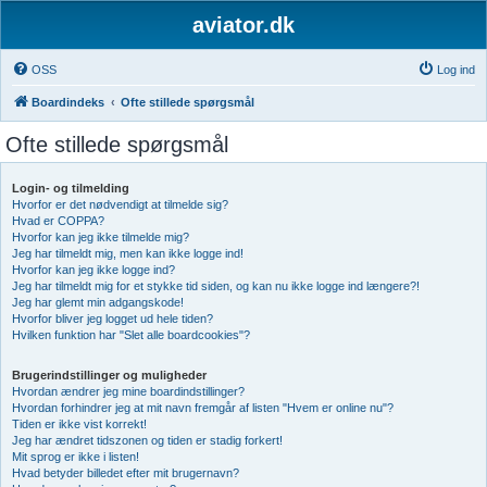
aviator.dk
OSS
Log ind
Boardindeks
Ofte stillede spørgsmål
Ofte stillede spørgsmål
Login- og tilmelding
Hvorfor er det nødvendigt at tilmelde sig?
Hvad er COPPA?
Hvorfor kan jeg ikke tilmelde mig?
Jeg har tilmeldt mig, men kan ikke logge ind!
Hvorfor kan jeg ikke logge ind?
Jeg har tilmeldt mig for et stykke tid siden, og kan nu ikke logge ind længere?!
Jeg har glemt min adgangskode!
Hvorfor bliver jeg logget ud hele tiden?
Hvilken funktion har "Slet alle boardcookies"?
Brugerindstillinger og muligheder
Hvordan ændrer jeg mine boardindstillinger?
Hvordan forhindrer jeg at mit navn fremgår af listen "Hvem er online nu"?
Tiden er ikke vist korrekt!
Jeg har ændret tidszonen og tiden er stadig forkert!
Mit sprog er ikke i listen!
Hvad betyder billedet efter mit brugernavn?