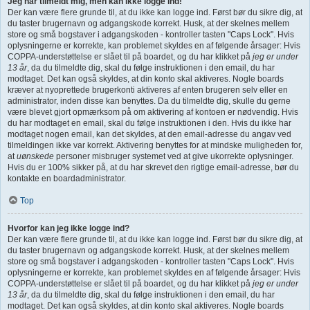
Jeg har tilmeldt mig, men kan ikke logge ind!
Der kan være flere grunde til, at du ikke kan logge ind. Først bør du sikre dig, at
du taster brugernavn og adgangskode korrekt. Husk, at der skelnes mellem
store og små bogstaver i adgangskoden - kontroller tasten "Caps Lock". Hvis
oplysningerne er korrekte, kan problemet skyldes en af følgende årsager: Hvis
COPPA-understøttelse er slået til på boardet, og du har klikket på
jeg er under
13 år
, da du tilmeldte dig, skal du følge instruktionen i den email, du har
modtaget. Det kan også skyldes, at din konto skal aktiveres. Nogle boards
kræver at nyoprettede brugerkonti aktiveres af enten brugeren selv eller en
administrator, inden disse kan benyttes. Da du tilmeldte dig, skulle du gerne
være blevet gjort opmærksom på om aktivering af kontoen er nødvendig. Hvis
du har modtaget en email, skal du følge instruktionen i den. Hvis du ikke har
modtaget nogen email, kan det skyldes, at den email-adresse du angav ved
tilmeldingen ikke var korrekt. Aktivering benyttes for at mindske muligheden for,
at
uønskede
personer misbruger systemet ved at give ukorrekte oplysninger.
Hvis du er 100% sikker på, at du har skrevet den rigtige email-adresse, bør du
kontakte en boardadministrator.
Top
Hvorfor kan jeg ikke logge ind?
Der kan være flere grunde til, at du ikke kan logge ind. Først bør du sikre dig, at
du taster brugernavn og adgangskode korrekt. Husk, at der skelnes mellem
store og små bogstaver i adgangskoden - kontroller tasten "Caps Lock". Hvis
oplysningerne er korrekte, kan problemet skyldes en af følgende årsager: Hvis
COPPA-understøttelse er slået til på boardet, og du har klikket på
jeg er under
13 år
, da du tilmeldte dig, skal du følge instruktionen i den email, du har
modtaget. Det kan også skyldes, at din konto skal aktiveres. Nogle boards