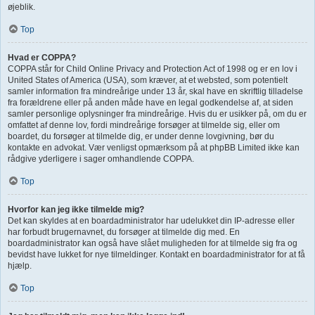
øjeblik.
Top
Hvad er COPPA?
COPPA står for Child Online Privacy and Protection Act of 1998 og er en lov i
United States of America (USA), som kræver, at et websted, som potentielt
samler information fra mindreårige under 13 år, skal have en skriftlig tilladelse
fra forældrene eller på anden måde have en legal godkendelse af, at siden
samler personlige oplysninger fra mindreårige. Hvis du er usikker på, om du er
omfattet af denne lov, fordi mindreårige forsøger at tilmelde sig, eller om
boardet, du forsøger at tilmelde dig, er under denne lovgivning, bør du
kontakte en advokat. Vær venligst opmærksom på at phpBB Limited ikke kan
rådgive yderligere i sager omhandlende COPPA.
Top
Hvorfor kan jeg ikke tilmelde mig?
Det kan skyldes at en boardadministrator har udelukket din IP-adresse eller
har forbudt brugernavnet, du forsøger at tilmelde dig med. En
boardadministrator kan også have slået muligheden for at tilmelde sig fra og
bevidst have lukket for nye tilmeldinger. Kontakt en boardadministrator for at få
hjælp.
Top