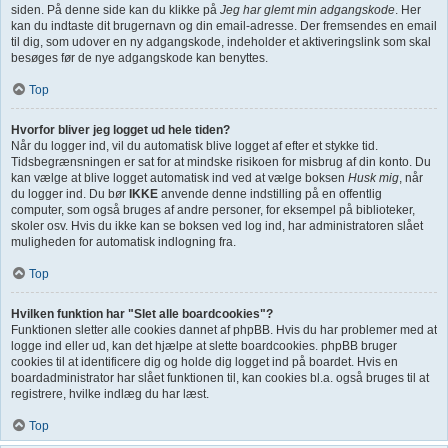
siden. På denne side kan du klikke på
Jeg har glemt min adgangskode
. Her
kan du indtaste dit brugernavn og din email-adresse. Der fremsendes en email
til dig, som udover en ny adgangskode, indeholder et aktiveringslink som skal
besøges før de nye adgangskode kan benyttes.
Top
Hvorfor bliver jeg logget ud hele tiden?
Når du logger ind, vil du automatisk blive logget af efter et stykke tid.
Tidsbegrænsningen er sat for at mindske risikoen for misbrug af din konto. Du
kan vælge at blive logget automatisk ind ved at vælge boksen
Husk mig
, når
du logger ind. Du bør
IKKE
anvende denne indstilling på en offentlig
computer, som også bruges af andre personer, for eksempel på biblioteker,
skoler osv. Hvis du ikke kan se boksen ved log ind, har administratoren slået
muligheden for automatisk indlogning fra.
Top
Hvilken funktion har "Slet alle boardcookies"?
Funktionen sletter alle cookies dannet af phpBB. Hvis du har problemer med at
logge ind eller ud, kan det hjælpe at slette boardcookies. phpBB bruger
cookies til at identificere dig og holde dig logget ind på boardet. Hvis en
boardadministrator har slået funktionen til, kan cookies bl.a. også bruges til at
registrere, hvilke indlæg du har læst.
Top