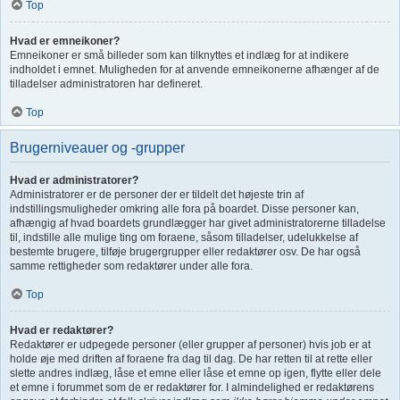
Top
Hvad er emneikoner?
Emneikoner er små billeder som kan tilknyttes et indlæg for at indikere
indholdet i emnet. Muligheden for at anvende emneikonerne afhænger af de
tilladelser administratoren har defineret.
Top
Brugerniveauer og -grupper
Hvad er administratorer?
Administratorer er de personer der er tildelt det højeste trin af
indstillingsmuligheder omkring alle fora på boardet. Disse personer kan,
afhængig af hvad boardets grundlægger har givet administratorerne tilladelse
til, indstille alle mulige ting om foraene, såsom tilladelser, udelukkelse af
bestemte brugere, tilføje brugergrupper eller redaktører osv. De har også
samme rettigheder som redaktører under alle fora.
Top
Hvad er redaktører?
Redaktører er udpegede personer (eller grupper af personer) hvis job er at
holde øje med driften af foraene fra dag til dag. De har retten til at rette eller
slette andres indlæg, låse et emne eller låse et emne op igen, flytte eller dele
et emne i forummet som de er redaktører for. I almindelighed er redaktørens