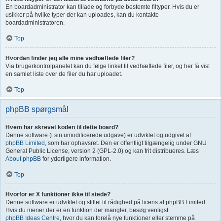
En boardadministrator kan tillade og forbyde bestemte filtyper. Hvis du er
usikker på hvilke typer der kan uploades, kan du kontakte
boardadministratoren.
Top
Hvordan finder jeg alle mine vedhæftede filer?
Via brugerkontrolpanelet kan du følge linket til vedhæftede filer, og her få vist
en samlet liste over de filer du har uploadet.
Top
phpBB spørgsmål
Hvem har skrevet koden til dette board?
Denne software (i sin umodificerede udgave) er udviklet og udgivet af
phpBB Limited
, som har ophavsret. Den er offentligt tilgængelig under GNU
General Public License, version 2 (GPL-2.0) og kan frit distribueres. Læs
About phpBB
for yderligere information.
Top
Hvorfor er X funktioner ikke til stede?
Denne software er udviklet og stillet til rådighed på licens af phpBB Limited.
Hvis du mener der er en funktion der mangler, besøg venligst
phpBB Ideas Centre
, hvor du kan forelå nye funktioner eller stemme på