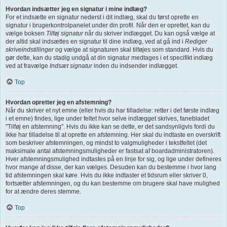
Hvordan indsætter jeg en signatur i mine indlæg?
For et indsætte en signatur nederst i dit indlæg, skal du først oprette en
signatur i brugerkontrolpanelet under din profil. Når den er oprettet, kan du
vælge boksen
Tilføj signatur
når du skriver indlægget. Du kan også vælge at
der altid skal indsættes en signatur til dine indlæg, ved at gå ind i
Rediger
skriveindstillinger
og vælge at signaturen skal tilføjes som standard. Hvis du
gør dette, kan du stadig undgå at din signatur medtages i et specifikt indlæg
ved at fravælge
Indsæt signatur
inden du indsender indlægget.
Top
Hvordan opretter jeg en afstemning?
Når du skriver et nyt emne (eller hvis du har tilladelse: retter i det første indlæg
i et emne) findes, lige under feltet hvor selve indlægget skrives, fanebladet
"Tilføj en afstemning". Hvis du ikke kan se dette, er det sandsynligvis fordi du
ikke har tilladelse til at oprette en afstemning. Her skal du indtaste en overskrift
som beskriver afstemningen, og mindst to valgmuligheder i tekstfeltet (det
maksimale antal afstemningsmuligheder er fastsat af boardadministratoren).
Hver afstemningsmulighed indtastes på en linje for sig, og lige under defineres
hvor mange af disse, der kan vælges. Desuden kan du bestemme i hvor lang
tid afstemningen skal køre. Hvis du ikke indtaster et tidsrum eller skriver 0,
fortsætter afstemningen, og du kan bestemme om brugere skal have mulighed
for at ændre deres stemme.
Top