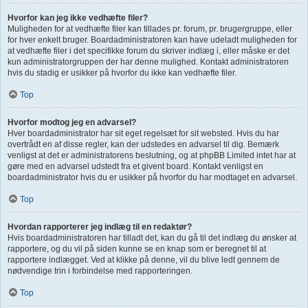
Hvorfor kan jeg ikke vedhæfte filer?
Muligheden for at vedhæfte filer kan tillades pr. forum, pr. brugergruppe, eller
for hver enkelt bruger. Boardadministratoren kan have udeladt muligheden for
at vedhæfte filer i det specifikke forum du skriver indlæg i, eller måske er det
kun administratorgruppen der har denne mulighed. Kontakt administratoren
hvis du stadig er usikker på hvorfor du ikke kan vedhæfte filer.
Top
Hvorfor modtog jeg en advarsel?
Hver boardadministrator har sit eget regelsæt for sit websted. Hvis du har
overtrådt en af disse regler, kan der udstedes en advarsel til dig. Bemærk
venligst at det er administratorens beslutning, og at phpBB Limited intet har at
gøre med en advarsel udstedt fra et givent board. Kontakt venligst en
boardadministrator hvis du er usikker på hvorfor du har modtaget en advarsel.
Top
Hvordan rapporterer jeg indlæg til en redaktør?
Hvis boardadministratoren har tilladt det, kan du gå til det indlæg du ønsker at
rapportere, og du vil på siden kunne se en knap som er beregnet til at
rapportere indlægget. Ved at klikke på denne, vil du blive ledt gennem de
nødvendige trin i forbindelse med rapporteringen.
Top