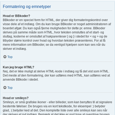
Formatering og emnetyper
Hvad er BBkoder?
BBkoder er en speciel form for HTML, der giver dig formateringskontrol over
visse dele af et indlæg. Om du kan bruge BBkoder er noget administratoren af
boardet afgør. Du kan også fjerne muligheden for dette pr. emne. BBkoder
skrives på samme måde som HTML, hvor teksten omsluttes af et start- og
sluttag, koderne er omsluttet af hakparenteser [ og ] i stedet for < og > og de
tilbyder større kontrol over hvad og hvordan teksten præsenteres. For at få
mere information om BBkoder, se da venligst hjælpen som kan ses når du
skriver et indlæg.
Top
Kan jeg bruge HTML?
Nej, det er ikke muligt at skrive HTML-kode i indlæg og få det vist som HTML.
Det meste af den formatering, der kan udføres med HTML, kan udføres ved at
anvende BBkode i stedet.
Top
Hvad er smileys?
Smileys, er små grafiske ikoner - eller billeder, som kan benyttes til at signalere
bestemte følelser. De bruges via en kort tekstkode, for eksempel :) betyder
glad, :( betyder ked af det. Den komplette liste over alle smileys kan ses når
der skrives et nyt indlæg. Bemærk at det ikke er god tone at overdrive brugen