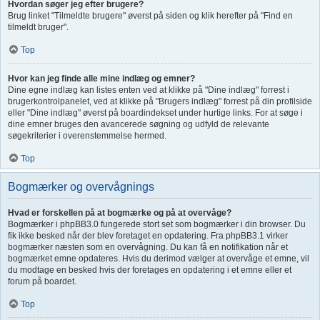
Hvordan søger jeg efter brugere?
Brug linket "Tilmeldte brugere" øverst på siden og klik herefter på "Find en
tilmeldt bruger".
Top
Hvor kan jeg finde alle mine indlæg og emner?
Dine egne indlæg kan listes enten ved at klikke på "Dine indlæg" forrest i
brugerkontrolpanelet, ved at klikke på "Brugers indlæg" forrest på din profilside
eller "Dine indlæg" øverst på boardindekset under hurtige links. For at søge i
dine emner bruges den avancerede søgning og udfyld de relevante
søgekriterier i overenstemmelse hermed.
Top
Bogmærker og overvågnings
Hvad er forskellen på at bogmærke og på at overvåge?
Bogmærker i phpBB3.0 fungerede stort set som bogmærker i din browser. Du
fik ikke besked når der blev foretaget en opdatering. Fra phpBB3.1 virker
bogmærker næsten som en overvågning. Du kan få en notifikation når et
bogmærket emne opdateres. Hvis du derimod vælger at overvåge et emne, vil
du modtage en besked hvis der foretages en opdatering i et emne eller et
forum på boardet.
Top