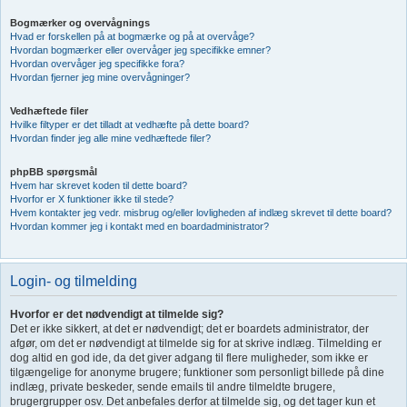
Bogmærker og overvågnings
Hvad er forskellen på at bogmærke og på at overvåge?
Hvordan bogmærker eller overvåger jeg specifikke emner?
Hvordan overvåger jeg specifikke fora?
Hvordan fjerner jeg mine overvågninger?
Vedhæftede filer
Hvilke filtyper er det tilladt at vedhæfte på dette board?
Hvordan finder jeg alle mine vedhæftede filer?
phpBB spørgsmål
Hvem har skrevet koden til dette board?
Hvorfor er X funktioner ikke til stede?
Hvem kontakter jeg vedr. misbrug og/eller lovligheden af indlæg skrevet til dette board?
Hvordan kommer jeg i kontakt med en boardadministrator?
Login- og tilmelding
Hvorfor er det nødvendigt at tilmelde sig?
Det er ikke sikkert, at det er nødvendigt; det er boardets administrator, der
afgør, om det er nødvendigt at tilmelde sig for at skrive indlæg. Tilmelding er
dog altid en god ide, da det giver adgang til flere muligheder, som ikke er
tilgængelige for anonyme brugere; funktioner som personligt billede på dine
indlæg, private beskeder, sende emails til andre tilmeldte brugere,
brugergrupper osv. Det anbefales derfor at tilmelde sig, og det tager kun et