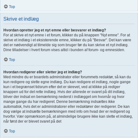
Top
Skrive et indlæg
Hvordan opretter jeg et nyt emne eller besvarer et indlæg?
For at skrive et nyt emne i et forum, klikker du på knappen "Nyt emne". For at
skrive et indlæg i et eksisterende emne, klikker du på "Besvar". Det kan være
det er nødvendigt at tilmelde sig som bruger før du kan skrive et nyt indlæg.
Dine tilladelser i hvert forum vises altid i bunden af forum- og emnesiden.
Top
Hvordan redigerer eller sletter jeg et indlæg?
Med mindre du er boardets administrator eller forummets redaktør, så kan du
kun redigere og slette egne indlæg. Du kan redigere et indlæg, nogle gange
kun i et begrænset tidsrum efter det er skrevet, ved at klikke på
rediger
knappen ud for det rette indlæg. Hvis der allerede er svaret på dit indlæg,
bliver der indsat en bemærkning nederst i indlægget om hvornår og hvor
mange gange du har redigeret. Denne bemærkning indsættes ikke
automatisk, hvis det er administratorer eller redaktører der redigerer. De kan
dog vælge at indsætte bemærkningen med info om hvad der er redigeret og
hvorfor. Vær opmærksom på, at almindelige brugere ikke kan slette et indlæg,
når først der er blevet svaret på det
Top