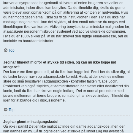
kræver at nyoprettede brugerkonti aktiveres af enten brugeren selv eller en
administrator, inden disse kan benyttes. Da du tilmeldte dig, skulle du gerne
være blevet gjort opmærksom på om aktivering af kontoen er nødvendig. Hvis
du har modtaget en email, skal du følge instruktionen i den. Hvis du ikke har
modtaget nogen email, kan det skyldes, at den email-adresse du angav ved
tilmeldingen ikke var korrekt. Aktivering benyttes for at mindske muligheden for,
at
uønskede
personer misbruger systemet ved at give ukorrekte oplysninger.
Hvis du er 100% sikker på, at du har skrevet den rigtige email-adresse, bør du
kontakte en boardadministrator.
Top
Jeg har tilmeldt mig for et stykke tid siden, og kan nu ikke logge ind
længere?!
Der kan være flere grunde til, at du ikke kan logge ind. Først bør du sikre dig, at
du taster brugernavn og adgangskode korrekt. Husk, at der skelnes mellem
store og små bogstaver i adgangskoden - kontroller tasten "Caps Lock".
Problemet kan også skyldes, at administratoren har slettet eller deaktiveret din
konto, fordi du ikke har skrevet nogle indlæg. Det er normal procedure med
jævne mellemrum at fjerne brugere, som aldrig har skrevet indlæg. Tilmeld dig
igen for at blande dig i diskussionerne.
Top
Jeg har glemt min adgangskode!
Gå ikke i panik! Det er ikke muligt at finde din gamle adgangskode, men der
kan dannes en ny. Gå til loginsiden ved at klikke på linket
Log ind
øverst på