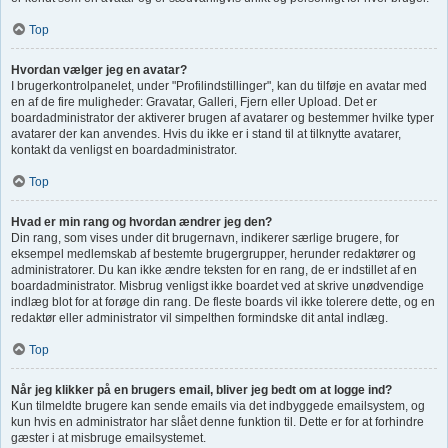
Top
Hvordan vælger jeg en avatar?
I brugerkontrolpanelet, under "Profilindstillinger", kan du tilføje en avatar med
en af de fire muligheder: Gravatar, Galleri, Fjern eller Upload. Det er
boardadministrator der aktiverer brugen af avatarer og bestemmer hvilke typer
avatarer der kan anvendes. Hvis du ikke er i stand til at tilknytte avatarer,
kontakt da venligst en boardadministrator.
Top
Hvad er min rang og hvordan ændrer jeg den?
Din rang, som vises under dit brugernavn, indikerer særlige brugere, for
eksempel medlemskab af bestemte brugergrupper, herunder redaktører og
administratorer. Du kan ikke ændre teksten for en rang, de er indstillet af en
boardadministrator. Misbrug venligst ikke boardet ved at skrive unødvendige
indlæg blot for at forøge din rang. De fleste boards vil ikke tolerere dette, og en
redaktør eller administrator vil simpelthen formindske dit antal indlæg.
Top
Når jeg klikker på en brugers email, bliver jeg bedt om at logge ind?
Kun tilmeldte brugere kan sende emails via det indbyggede emailsystem, og
kun hvis en administrator har slået denne funktion til. Dette er for at forhindre
gæster i at misbruge emailsystemet.