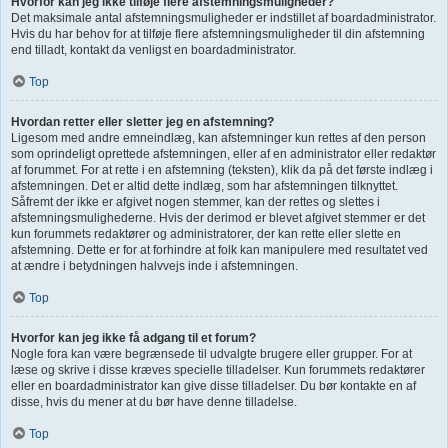
Hvorfor kan jeg ikke tilføje flere afstemningsmuligheder?
Det maksimale antal afstemningsmuligheder er indstillet af boardadministrator.
Hvis du har behov for at tilføje flere afstemningsmuligheder til din afstemning
end tilladt, kontakt da venligst en boardadministrator.
Top
Hvordan retter eller sletter jeg en afstemning?
Ligesom med andre emneindlæg, kan afstemninger kun rettes af den person
som oprindeligt oprettede afstemningen, eller af en administrator eller redaktør
af forummet. For at rette i en afstemning (teksten), klik da på det første indlæg i
afstemningen. Det er altid dette indlæg, som har afstemningen tilknyttet.
Såfremt der ikke er afgivet nogen stemmer, kan der rettes og slettes i
afstemningsmulighederne. Hvis der derimod er blevet afgivet stemmer er det
kun forummets redaktører og administratorer, der kan rette eller slette en
afstemning. Dette er for at forhindre at folk kan manipulere med resultatet ved
at ændre i betydningen halvvejs inde i afstemningen.
Top
Hvorfor kan jeg ikke få adgang til et forum?
Nogle fora kan være begrænsede til udvalgte brugere eller grupper. For at
læse og skrive i disse kræves specielle tilladelser. Kun forummets redaktører
eller en boardadministrator kan give disse tilladelser. Du bør kontakte en af
disse, hvis du mener at du bør have denne tilladelse.
Top