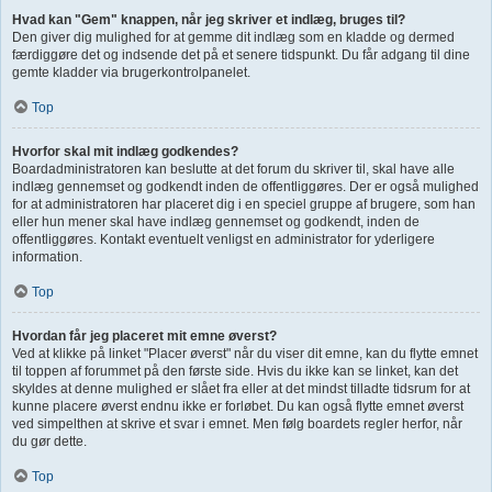
Hvad kan "Gem" knappen, når jeg skriver et indlæg, bruges til?
Den giver dig mulighed for at gemme dit indlæg som en kladde og dermed
færdiggøre det og indsende det på et senere tidspunkt. Du får adgang til dine
gemte kladder via brugerkontrolpanelet.
Top
Hvorfor skal mit indlæg godkendes?
Boardadministratoren kan beslutte at det forum du skriver til, skal have alle
indlæg gennemset og godkendt inden de offentliggøres. Der er også mulighed
for at administratoren har placeret dig i en speciel gruppe af brugere, som han
eller hun mener skal have indlæg gennemset og godkendt, inden de
offentliggøres. Kontakt eventuelt venligst en administrator for yderligere
information.
Top
Hvordan får jeg placeret mit emne øverst?
Ved at klikke på linket "Placer øverst" når du viser dit emne, kan du flytte emnet
til toppen af forummet på den første side. Hvis du ikke kan se linket, kan det
skyldes at denne mulighed er slået fra eller at det mindst tilladte tidsrum for at
kunne placere øverst endnu ikke er forløbet. Du kan også flytte emnet øverst
ved simpelthen at skrive et svar i emnet. Men følg boardets regler herfor, når
du gør dette.
Top