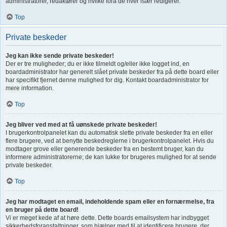
administratorer, redaktører og hvilke fora de hver især redigerer.
Top
Private beskeder
Jeg kan ikke sende private beskeder!
Der er tre muligheder; du er ikke tilmeldt og/eller ikke logget ind, en
boardadministrator har generelt slået private beskeder fra på dette board eller
har specifikt fjernet denne mulighed for dig. Kontakt boardadministrator for
mere information.
Top
Jeg bliver ved med at få uønskede private beskeder!
I brugerkontrolpanelet kan du automatisk slette private beskeder fra en eller
flere brugere, ved at benytte beskedreglerne i brugerkontrolpanelet. Hvis du
modtager grove eller generende beskeder fra en bestemt bruger, kan du
informere administratorerne; de kan lukke for brugeres mulighed for at sende
private beskeder.
Top
Jeg har modtaget en email, indeholdende spam eller en fornærmelse, fra
en bruger på dette board!
Vi er meget kede af at høre dette. Dette boards emailsystem har indbygget
sikkerhedsforanstaltninger, som hjælper med til at identificere brugere, der