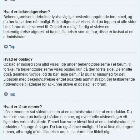
Hvad er bekendtgørelser?
Bekendtgørelser indeholder typisk vigtige beskeder angående forummet, og
du bør læse dem når muligt. Bekendtgørelser vises altid på toppen af alle sider
i det forum de er skrevet til. Om det er muligt for dig at skrive en
bekendtgørelse afgøres ud fra de tilladelser som du har, disse er fastsat af en
administrator.
Top
Hvad er opslag?
Opslag er indlæg som altid vises lige under bekendtgørelserne i et forum, til
forskel fra bekendtgørelserne vises opslag kun på den første side. De er ofte
også temmelig vigtige, og du bør læse dem, når du har mulighed for det.
Ligesom med bekendtgørelser er det boardets administrator, der fastsætter de
nødvendige tilladelser for at kunne skrive et opslag i et forum.
Top
Hvad er låste emner?
Låste emner er sat således enten af en administrator eller af en redaktør. Du
kan ikke svare på indlæg i sådan et emne, og eventuelle afstemninger vil
ligeledes være afsluttede. Emnet kan være blevet låst af en administrator eller
redaktør af mange årsager. Du kan også have mulighed for at låse dine egne
emner, afhængig af de tilladelser administratoren har tildelt dig.