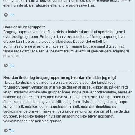
opgave at forhindre at folk skriver indlæg som
ikke hører hjemme under emnet
eller hvis de skriver absurde eller andre aggressive ting.
Top
Hvad er brugergrupper?
Brugergrupper anvendes af boardets administratorer til at opdele brugere i
overskuelige grupper. En bruger kan være medlem af flere grupper og hver
gruppe kan tildeles individuelle tilladelser. Det gør det enkelt for
administratorerne at ændre tilladelser for mange brugere samtidig, som at
tildele redaktørtilladelser i et bestemt forum, eller til at give brugere adgang til
private fora.
Top
Hvordan finder jeg brugergrupperne og hvordan tilmelder jeg mig?
I brugerkontrolpanelet finder du en samlet oversigt under fanebladet
"brugergrupper". Ønsker du at tilmelde dig en af disse, klikker du på den rette
knap. Imidlertid er ikke alle grupper åbne, nogle kræver godkendelse, andre er
lukkede og andre kan desuden have skjult medlemmerne. Hvis gruppen er en
åben, kan du tilmelde dig ved at klikke dig frem. Hvis tilmelding til en gruppe
kræver godkendelse, skal gruppelederen godkende din tilmelding og
vedkommende ønsker måske en begrundelse for dit ønske om at tilmelde dig
gruppen. Plag ikke lederen hvis din ansøgning ikke bliver godkendt,
vedkommende har nok sine grunde.
Top