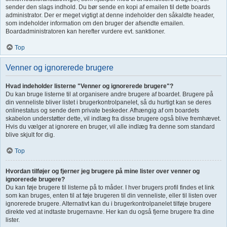
sender den slags indhold. Du bør sende en kopi af emailen til dette boards
administrator. Der er meget vigtigt at denne indeholder den såkaldte header,
som indeholder information om den bruger der afsendte emailen.
Boardadministratoren kan herefter vurdere evt. sanktioner.
Top
Venner og ignorerede brugere
Hvad indeholder listerne "Venner og ignorerede brugere"?
Du kan bruge listerne til at organisere andre brugere af boardet. Brugere på
din venneliste bliver listet i brugerkontrolpanelet, så du hurtigt kan se deres
onlinestatus og sende dem private beskeder. Afhængig af om boardets
skabelon understøtter dette, vil indlæg fra disse brugere også blive fremhævet.
Hvis du vælger at ignorere en bruger, vil alle indlæg fra denne som standard
blive skjult for dig.
Top
Hvordan tilføjer og fjerner jeg brugere på mine lister over venner og
ignorerede brugere?
Du kan føje brugere til listerne på to måder. I hver brugers profil findes et link
som kan bruges, enten til at føje brugeren til din venneliste, eller til listen over
ignorerede brugere. Alternativt kan du i brugerkontrolpanelet tilføje brugere
direkte ved at indtaste brugernavne. Her kan du også fjerne brugere fra dine
lister.