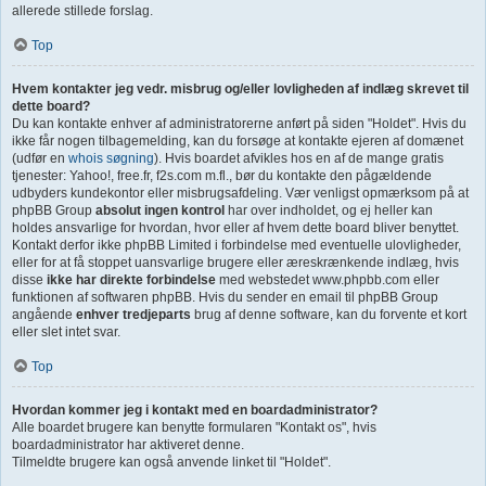
allerede stillede forslag.
Top
Hvem kontakter jeg vedr. misbrug og/eller lovligheden af indlæg skrevet til
dette board?
Du kan kontakte enhver af administratorerne anført på siden "Holdet". Hvis du
ikke får nogen tilbagemelding, kan du forsøge at kontakte ejeren af domænet
(udfør en
whois søgning
). Hvis boardet afvikles hos en af de mange gratis
tjenester: Yahoo!, free.fr, f2s.com m.fl., bør du kontakte den pågældende
udbyders kundekontor eller misbrugsafdeling. Vær venligst opmærksom på at
phpBB Group
absolut ingen kontrol
har over indholdet, og ej heller kan
holdes ansvarlige for hvordan, hvor eller af hvem dette board bliver benyttet.
Kontakt derfor ikke phpBB Limited i forbindelse med eventuelle ulovligheder,
eller for at få stoppet uansvarlige brugere eller æreskrænkende indlæg, hvis
disse
ikke har direkte forbindelse
med webstedet www.phpbb.com eller
funktionen af softwaren phpBB. Hvis du sender en email til phpBB Group
angående
enhver tredjeparts
brug af denne software, kan du forvente et kort
eller slet intet svar.
Top
Hvordan kommer jeg i kontakt med en boardadministrator?
Alle boardet brugere kan benytte formularen "Kontakt os", hvis
boardadministrator har aktiveret denne.
Tilmeldte brugere kan også anvende linket til "Holdet".