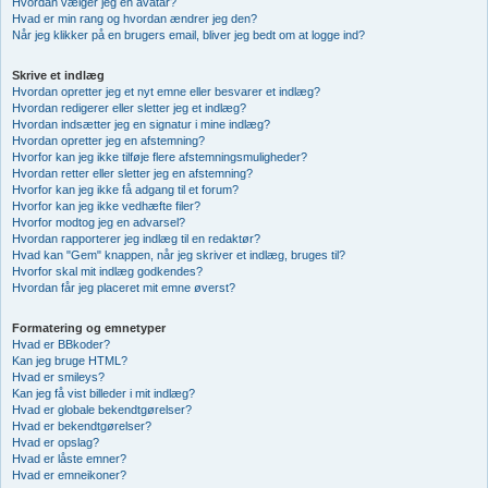
Hvordan vælger jeg en avatar?
Hvad er min rang og hvordan ændrer jeg den?
Når jeg klikker på en brugers email, bliver jeg bedt om at logge ind?
Skrive et indlæg
Hvordan opretter jeg et nyt emne eller besvarer et indlæg?
Hvordan redigerer eller sletter jeg et indlæg?
Hvordan indsætter jeg en signatur i mine indlæg?
Hvordan opretter jeg en afstemning?
Hvorfor kan jeg ikke tilføje flere afstemningsmuligheder?
Hvordan retter eller sletter jeg en afstemning?
Hvorfor kan jeg ikke få adgang til et forum?
Hvorfor kan jeg ikke vedhæfte filer?
Hvorfor modtog jeg en advarsel?
Hvordan rapporterer jeg indlæg til en redaktør?
Hvad kan "Gem" knappen, når jeg skriver et indlæg, bruges til?
Hvorfor skal mit indlæg godkendes?
Hvordan får jeg placeret mit emne øverst?
Formatering og emnetyper
Hvad er BBkoder?
Kan jeg bruge HTML?
Hvad er smileys?
Kan jeg få vist billeder i mit indlæg?
Hvad er globale bekendtgørelser?
Hvad er bekendtgørelser?
Hvad er opslag?
Hvad er låste emner?
Hvad er emneikoner?