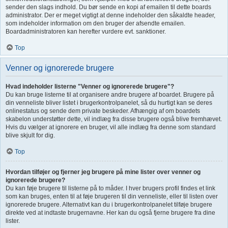
sender den slags indhold. Du bør sende en kopi af emailen til dette boards
administrator. Der er meget vigtigt at denne indeholder den såkaldte header,
som indeholder information om den bruger der afsendte emailen.
Boardadministratoren kan herefter vurdere evt. sanktioner.
Top
Venner og ignorerede brugere
Hvad indeholder listerne "Venner og ignorerede brugere"?
Du kan bruge listerne til at organisere andre brugere af boardet. Brugere på
din venneliste bliver listet i brugerkontrolpanelet, så du hurtigt kan se deres
onlinestatus og sende dem private beskeder. Afhængig af om boardets
skabelon understøtter dette, vil indlæg fra disse brugere også blive fremhævet.
Hvis du vælger at ignorere en bruger, vil alle indlæg fra denne som standard
blive skjult for dig.
Top
Hvordan tilføjer og fjerner jeg brugere på mine lister over venner og
ignorerede brugere?
Du kan føje brugere til listerne på to måder. I hver brugers profil findes et link
som kan bruges, enten til at føje brugeren til din venneliste, eller til listen over
ignorerede brugere. Alternativt kan du i brugerkontrolpanelet tilføje brugere
direkte ved at indtaste brugernavne. Her kan du også fjerne brugere fra dine
lister.