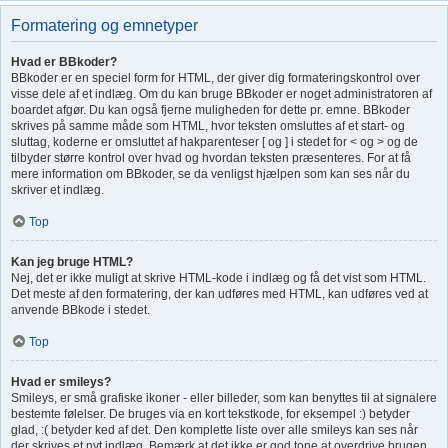
Formatering og emnetyper
Hvad er BBkoder?
BBkoder er en speciel form for HTML, der giver dig formateringskontrol over
visse dele af et indlæg. Om du kan bruge BBkoder er noget administratoren af
boardet afgør. Du kan også fjerne muligheden for dette pr. emne. BBkoder
skrives på samme måde som HTML, hvor teksten omsluttes af et start- og
sluttag, koderne er omsluttet af hakparenteser [ og ] i stedet for < og > og de
tilbyder større kontrol over hvad og hvordan teksten præsenteres. For at få
mere information om BBkoder, se da venligst hjælpen som kan ses når du
skriver et indlæg.
Top
Kan jeg bruge HTML?
Nej, det er ikke muligt at skrive HTML-kode i indlæg og få det vist som HTML.
Det meste af den formatering, der kan udføres med HTML, kan udføres ved at
anvende BBkode i stedet.
Top
Hvad er smileys?
Smileys, er små grafiske ikoner - eller billeder, som kan benyttes til at signalere
bestemte følelser. De bruges via en kort tekstkode, for eksempel :) betyder
glad, :( betyder ked af det. Den komplette liste over alle smileys kan ses når
der skrives et nyt indlæg. Bemærk at det ikke er god tone at overdrive brugen