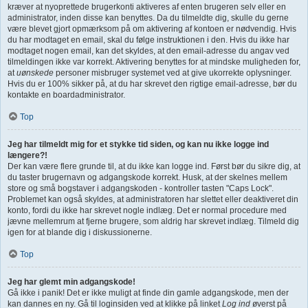
kræver at nyoprettede brugerkonti aktiveres af enten brugeren selv eller en
administrator, inden disse kan benyttes. Da du tilmeldte dig, skulle du gerne
være blevet gjort opmærksom på om aktivering af kontoen er nødvendig. Hvis
du har modtaget en email, skal du følge instruktionen i den. Hvis du ikke har
modtaget nogen email, kan det skyldes, at den email-adresse du angav ved
tilmeldingen ikke var korrekt. Aktivering benyttes for at mindske muligheden for,
at
uønskede
personer misbruger systemet ved at give ukorrekte oplysninger.
Hvis du er 100% sikker på, at du har skrevet den rigtige email-adresse, bør du
kontakte en boardadministrator.
Top
Jeg har tilmeldt mig for et stykke tid siden, og kan nu ikke logge ind
længere?!
Der kan være flere grunde til, at du ikke kan logge ind. Først bør du sikre dig, at
du taster brugernavn og adgangskode korrekt. Husk, at der skelnes mellem
store og små bogstaver i adgangskoden - kontroller tasten "Caps Lock".
Problemet kan også skyldes, at administratoren har slettet eller deaktiveret din
konto, fordi du ikke har skrevet nogle indlæg. Det er normal procedure med
jævne mellemrum at fjerne brugere, som aldrig har skrevet indlæg. Tilmeld dig
igen for at blande dig i diskussionerne.
Top
Jeg har glemt min adgangskode!
Gå ikke i panik! Det er ikke muligt at finde din gamle adgangskode, men der
kan dannes en ny. Gå til loginsiden ved at klikke på linket
Log ind
øverst på