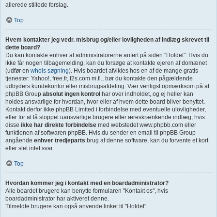
allerede stillede forslag.
Top
Hvem kontakter jeg vedr. misbrug og/eller lovligheden af indlæg skrevet til
dette board?
Du kan kontakte enhver af administratorerne anført på siden "Holdet". Hvis du
ikke får nogen tilbagemelding, kan du forsøge at kontakte ejeren af domænet
(udfør en
whois søgning
). Hvis boardet afvikles hos en af de mange gratis
tjenester: Yahoo!, free.fr, f2s.com m.fl., bør du kontakte den pågældende
udbyders kundekontor eller misbrugsafdeling. Vær venligst opmærksom på at
phpBB Group
absolut ingen kontrol
har over indholdet, og ej heller kan
holdes ansvarlige for hvordan, hvor eller af hvem dette board bliver benyttet.
Kontakt derfor ikke phpBB Limited i forbindelse med eventuelle ulovligheder,
eller for at få stoppet uansvarlige brugere eller æreskrænkende indlæg, hvis
disse
ikke har direkte forbindelse
med webstedet www.phpbb.com eller
funktionen af softwaren phpBB. Hvis du sender en email til phpBB Group
angående
enhver tredjeparts
brug af denne software, kan du forvente et kort
eller slet intet svar.
Top
Hvordan kommer jeg i kontakt med en boardadministrator?
Alle boardet brugere kan benytte formularen "Kontakt os", hvis
boardadministrator har aktiveret denne.
Tilmeldte brugere kan også anvende linket til "Holdet".