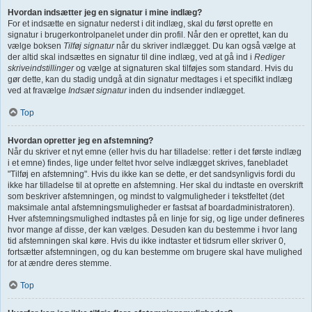
Hvordan indsætter jeg en signatur i mine indlæg?
For et indsætte en signatur nederst i dit indlæg, skal du først oprette en
signatur i brugerkontrolpanelet under din profil. Når den er oprettet, kan du
vælge boksen
Tilføj signatur
når du skriver indlægget. Du kan også vælge at
der altid skal indsættes en signatur til dine indlæg, ved at gå ind i
Rediger
skriveindstillinger
og vælge at signaturen skal tilføjes som standard. Hvis du
gør dette, kan du stadig undgå at din signatur medtages i et specifikt indlæg
ved at fravælge
Indsæt signatur
inden du indsender indlægget.
Top
Hvordan opretter jeg en afstemning?
Når du skriver et nyt emne (eller hvis du har tilladelse: retter i det første indlæg
i et emne) findes, lige under feltet hvor selve indlægget skrives, fanebladet
"Tilføj en afstemning". Hvis du ikke kan se dette, er det sandsynligvis fordi du
ikke har tilladelse til at oprette en afstemning. Her skal du indtaste en overskrift
som beskriver afstemningen, og mindst to valgmuligheder i tekstfeltet (det
maksimale antal afstemningsmuligheder er fastsat af boardadministratoren).
Hver afstemningsmulighed indtastes på en linje for sig, og lige under defineres
hvor mange af disse, der kan vælges. Desuden kan du bestemme i hvor lang
tid afstemningen skal køre. Hvis du ikke indtaster et tidsrum eller skriver 0,
fortsætter afstemningen, og du kan bestemme om brugere skal have mulighed
for at ændre deres stemme.
Top