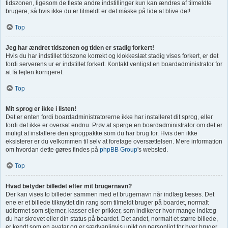
tidszonen, ligesom de fleste andre indstillinger kun kan ændres af tilmeldte
brugere, så hvis ikke du er tilmeldt er det måske på tide at blive det!
Top
Jeg har ændret tidszonen og tiden er stadig forkert!
Hvis du har indstillet tidszone korrekt og klokkeslæt stadig vises forkert, er det
fordi serverens ur er indstillet forkert. Kontakt venligst en boardadministrator for
at få fejlen korrigeret.
Top
Mit sprog er ikke i listen!
Det er enten fordi boardadministratorerne ikke har installeret dit sprog, eller
fordi det ikke er oversat endnu. Prøv at spørge en boardadministrator om det er
muligt at installere den sprogpakke som du har brug for. Hvis den ikke
eksisterer er du velkommen til selv at foretage oversættelsen. Mere information
om hvordan dette gøres findes på
phpBB Group
's websted.
Top
Hvad betyder billedet efter mit brugernavn?
Der kan vises to billeder sammen med et brugernavn når indlæg læses. Det
ene er et billede tilknyttet din rang som tilmeldt bruger på boardet, normalt
udformet som stjerner, kasser eller prikker, som indikerer hvor mange indlæg
du har skrevet eller din status på boardet. Det andet, normalt et større billede,
er kendt som en avatar og er sædvanligvis unikt og personligt for hver bruger.