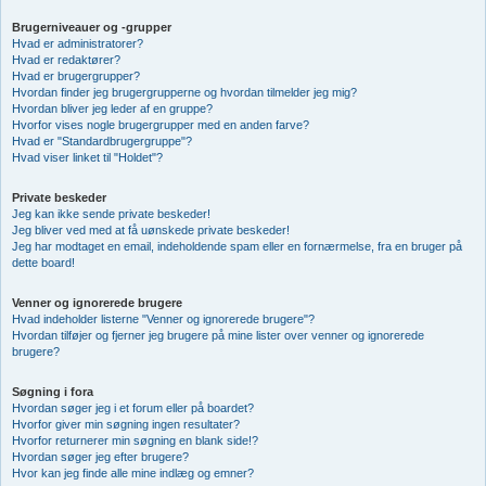
Brugerniveauer og -grupper
Hvad er administratorer?
Hvad er redaktører?
Hvad er brugergrupper?
Hvordan finder jeg brugergrupperne og hvordan tilmelder jeg mig?
Hvordan bliver jeg leder af en gruppe?
Hvorfor vises nogle brugergrupper med en anden farve?
Hvad er "Standardbrugergruppe"?
Hvad viser linket til "Holdet"?
Private beskeder
Jeg kan ikke sende private beskeder!
Jeg bliver ved med at få uønskede private beskeder!
Jeg har modtaget en email, indeholdende spam eller en fornærmelse, fra en bruger på
dette board!
Venner og ignorerede brugere
Hvad indeholder listerne "Venner og ignorerede brugere"?
Hvordan tilføjer og fjerner jeg brugere på mine lister over venner og ignorerede
brugere?
Søgning i fora
Hvordan søger jeg i et forum eller på boardet?
Hvorfor giver min søgning ingen resultater?
Hvorfor returnerer min søgning en blank side!?
Hvordan søger jeg efter brugere?
Hvor kan jeg finde alle mine indlæg og emner?