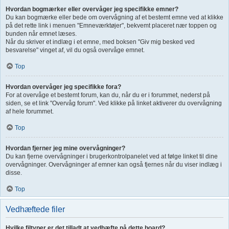
Hvordan bogmærker eller overvåger jeg specifikke emner?
Du kan bogmærke eller bede om overvågning af et bestemt emne ved at klikke
på det rette link i menuen "Emneværktøjer", bekvemt placeret nær toppen og
bunden når emnet læses.
Når du skriver et indlæg i et emne, med boksen "Giv mig besked ved
besvarelse" vinget af, vil du også overvåge emnet.
Top
Hvordan overvåger jeg specifikke fora?
For at overvåge et bestemt forum, kan du, når du er i forummet, nederst på
siden, se et link "Overvåg forum". Ved klikke på linket aktiverer du overvågning
af hele forummet.
Top
Hvordan fjerner jeg mine overvågninger?
Du kan fjerne overvågninger i brugerkontrolpanelet ved at følge linket til dine
overvågninger. Overvågninger af emner kan også fjernes når du viser indlæg i
disse.
Top
Vedhæftede filer
Hvilke filtyper er det tilladt at vedhæfte på dette board?