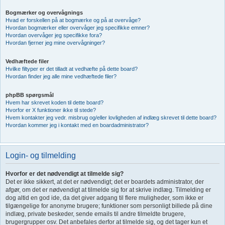
Bogmærker og overvågnings
Hvad er forskellen på at bogmærke og på at overvåge?
Hvordan bogmærker eller overvåger jeg specifikke emner?
Hvordan overvåger jeg specifikke fora?
Hvordan fjerner jeg mine overvågninger?
Vedhæftede filer
Hvilke filtyper er det tilladt at vedhæfte på dette board?
Hvordan finder jeg alle mine vedhæftede filer?
phpBB spørgsmål
Hvem har skrevet koden til dette board?
Hvorfor er X funktioner ikke til stede?
Hvem kontakter jeg vedr. misbrug og/eller lovligheden af indlæg skrevet til dette board?
Hvordan kommer jeg i kontakt med en boardadministrator?
Login- og tilmelding
Hvorfor er det nødvendigt at tilmelde sig?
Det er ikke sikkert, at det er nødvendigt; det er boardets administrator, der
afgør, om det er nødvendigt at tilmelde sig for at skrive indlæg. Tilmelding er
dog altid en god ide, da det giver adgang til flere muligheder, som ikke er
tilgængelige for anonyme brugere; funktioner som personligt billede på dine
indlæg, private beskeder, sende emails til andre tilmeldte brugere,
brugergrupper osv. Det anbefales derfor at tilmelde sig, og det tager kun et