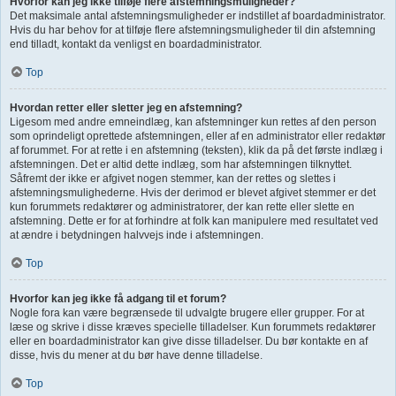
Hvorfor kan jeg ikke tilføje flere afstemningsmuligheder?
Det maksimale antal afstemningsmuligheder er indstillet af boardadministrator.
Hvis du har behov for at tilføje flere afstemningsmuligheder til din afstemning
end tilladt, kontakt da venligst en boardadministrator.
Top
Hvordan retter eller sletter jeg en afstemning?
Ligesom med andre emneindlæg, kan afstemninger kun rettes af den person
som oprindeligt oprettede afstemningen, eller af en administrator eller redaktør
af forummet. For at rette i en afstemning (teksten), klik da på det første indlæg i
afstemningen. Det er altid dette indlæg, som har afstemningen tilknyttet.
Såfremt der ikke er afgivet nogen stemmer, kan der rettes og slettes i
afstemningsmulighederne. Hvis der derimod er blevet afgivet stemmer er det
kun forummets redaktører og administratorer, der kan rette eller slette en
afstemning. Dette er for at forhindre at folk kan manipulere med resultatet ved
at ændre i betydningen halvvejs inde i afstemningen.
Top
Hvorfor kan jeg ikke få adgang til et forum?
Nogle fora kan være begrænsede til udvalgte brugere eller grupper. For at
læse og skrive i disse kræves specielle tilladelser. Kun forummets redaktører
eller en boardadministrator kan give disse tilladelser. Du bør kontakte en af
disse, hvis du mener at du bør have denne tilladelse.
Top