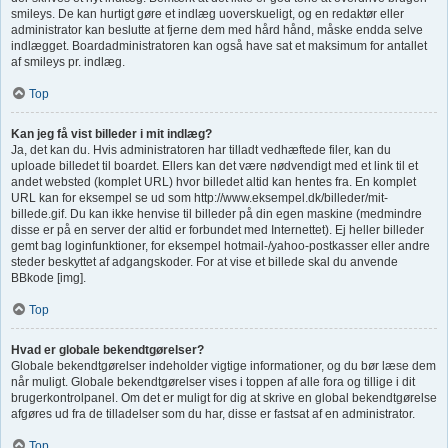
smileys. De kan hurtigt gøre et indlæg uoverskueligt, og en redaktør eller
administrator kan beslutte at fjerne dem med hård hånd, måske endda selve
indlægget. Boardadministratoren kan også have sat et maksimum for antallet
af smileys pr. indlæg.
Top
Kan jeg få vist billeder i mit indlæg?
Ja, det kan du. Hvis administratoren har tilladt vedhæftede filer, kan du
uploade billedet til boardet. Ellers kan det være nødvendigt med et link til et
andet websted (komplet URL) hvor billedet altid kan hentes fra. En komplet
URL kan for eksempel se ud som http://www.eksempel.dk/billeder/mit-
billede.gif. Du kan ikke henvise til billeder på din egen maskine (medmindre
disse er på en server der altid er forbundet med Internettet). Ej heller billeder
gemt bag loginfunktioner, for eksempel hotmail-/yahoo-postkasser eller andre
steder beskyttet af adgangskoder. For at vise et billede skal du anvende
BBkode [img].
Top
Hvad er globale bekendtgørelser?
Globale bekendtgørelser indeholder vigtige informationer, og du bør læse dem
når muligt. Globale bekendtgørelser vises i toppen af alle fora og tillige i dit
brugerkontrolpanel. Om det er muligt for dig at skrive en global bekendtgørelse
afgøres ud fra de tilladelser som du har, disse er fastsat af en administrator.
Top