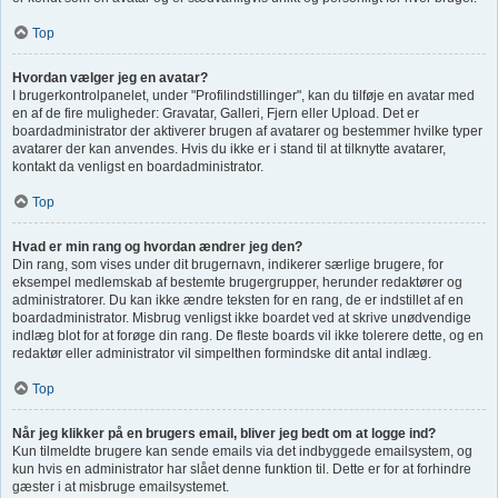
Top
Hvordan vælger jeg en avatar?
I brugerkontrolpanelet, under "Profilindstillinger", kan du tilføje en avatar med
en af de fire muligheder: Gravatar, Galleri, Fjern eller Upload. Det er
boardadministrator der aktiverer brugen af avatarer og bestemmer hvilke typer
avatarer der kan anvendes. Hvis du ikke er i stand til at tilknytte avatarer,
kontakt da venligst en boardadministrator.
Top
Hvad er min rang og hvordan ændrer jeg den?
Din rang, som vises under dit brugernavn, indikerer særlige brugere, for
eksempel medlemskab af bestemte brugergrupper, herunder redaktører og
administratorer. Du kan ikke ændre teksten for en rang, de er indstillet af en
boardadministrator. Misbrug venligst ikke boardet ved at skrive unødvendige
indlæg blot for at forøge din rang. De fleste boards vil ikke tolerere dette, og en
redaktør eller administrator vil simpelthen formindske dit antal indlæg.
Top
Når jeg klikker på en brugers email, bliver jeg bedt om at logge ind?
Kun tilmeldte brugere kan sende emails via det indbyggede emailsystem, og
kun hvis en administrator har slået denne funktion til. Dette er for at forhindre
gæster i at misbruge emailsystemet.