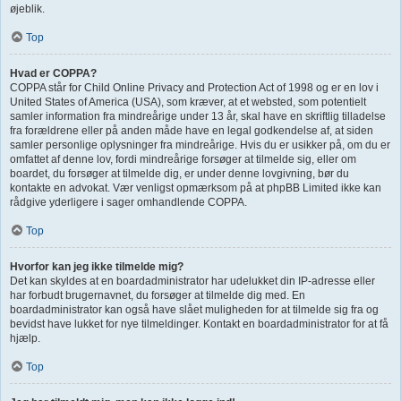
øjeblik.
Top
Hvad er COPPA?
COPPA står for Child Online Privacy and Protection Act of 1998 og er en lov i
United States of America (USA), som kræver, at et websted, som potentielt
samler information fra mindreårige under 13 år, skal have en skriftlig tilladelse
fra forældrene eller på anden måde have en legal godkendelse af, at siden
samler personlige oplysninger fra mindreårige. Hvis du er usikker på, om du er
omfattet af denne lov, fordi mindreårige forsøger at tilmelde sig, eller om
boardet, du forsøger at tilmelde dig, er under denne lovgivning, bør du
kontakte en advokat. Vær venligst opmærksom på at phpBB Limited ikke kan
rådgive yderligere i sager omhandlende COPPA.
Top
Hvorfor kan jeg ikke tilmelde mig?
Det kan skyldes at en boardadministrator har udelukket din IP-adresse eller
har forbudt brugernavnet, du forsøger at tilmelde dig med. En
boardadministrator kan også have slået muligheden for at tilmelde sig fra og
bevidst have lukket for nye tilmeldinger. Kontakt en boardadministrator for at få
hjælp.
Top