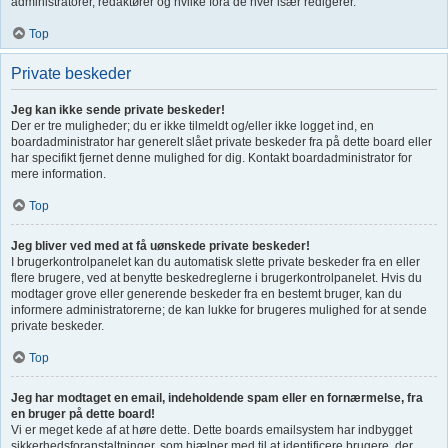
administratorer, redaktører og hvilke fora de hver især redigerer.
Top
Private beskeder
Jeg kan ikke sende private beskeder!
Der er tre muligheder; du er ikke tilmeldt og/eller ikke logget ind, en
boardadministrator har generelt slået private beskeder fra på dette board eller
har specifikt fjernet denne mulighed for dig. Kontakt boardadministrator for
mere information.
Top
Jeg bliver ved med at få uønskede private beskeder!
I brugerkontrolpanelet kan du automatisk slette private beskeder fra en eller
flere brugere, ved at benytte beskedreglerne i brugerkontrolpanelet. Hvis du
modtager grove eller generende beskeder fra en bestemt bruger, kan du
informere administratorerne; de kan lukke for brugeres mulighed for at sende
private beskeder.
Top
Jeg har modtaget en email, indeholdende spam eller en fornærmelse, fra
en bruger på dette board!
Vi er meget kede af at høre dette. Dette boards emailsystem har indbygget
sikkerhedsforanstaltninger, som hjælper med til at identificere brugere, der