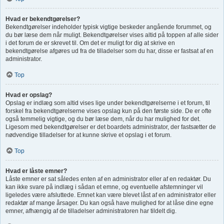
Hvad er bekendtgørelser?
Bekendtgørelser indeholder typisk vigtige beskeder angående forummet, og
du bør læse dem når muligt. Bekendtgørelser vises altid på toppen af alle sider
i det forum de er skrevet til. Om det er muligt for dig at skrive en
bekendtgørelse afgøres ud fra de tilladelser som du har, disse er fastsat af en
administrator.
Top
Hvad er opslag?
Opslag er indlæg som altid vises lige under bekendtgørelserne i et forum, til
forskel fra bekendtgørelserne vises opslag kun på den første side. De er ofte
også temmelig vigtige, og du bør læse dem, når du har mulighed for det.
Ligesom med bekendtgørelser er det boardets administrator, der fastsætter de
nødvendige tilladelser for at kunne skrive et opslag i et forum.
Top
Hvad er låste emner?
Låste emner er sat således enten af en administrator eller af en redaktør. Du
kan ikke svare på indlæg i sådan et emne, og eventuelle afstemninger vil
ligeledes være afsluttede. Emnet kan være blevet låst af en administrator eller
redaktør af mange årsager. Du kan også have mulighed for at låse dine egne
emner, afhængig af de tilladelser administratoren har tildelt dig.