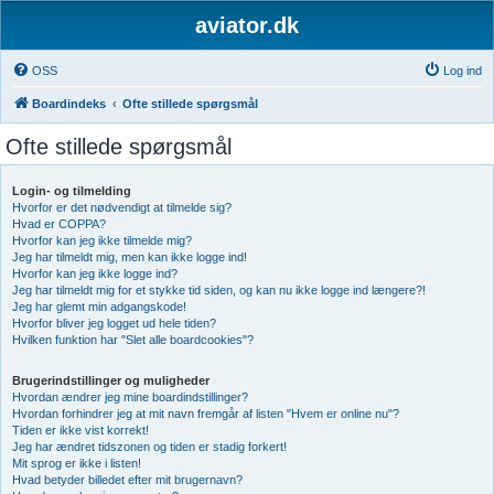
aviator.dk
OSS
Log ind
Boardindeks
Ofte stillede spørgsmål
Ofte stillede spørgsmål
Login- og tilmelding
Hvorfor er det nødvendigt at tilmelde sig?
Hvad er COPPA?
Hvorfor kan jeg ikke tilmelde mig?
Jeg har tilmeldt mig, men kan ikke logge ind!
Hvorfor kan jeg ikke logge ind?
Jeg har tilmeldt mig for et stykke tid siden, og kan nu ikke logge ind længere?!
Jeg har glemt min adgangskode!
Hvorfor bliver jeg logget ud hele tiden?
Hvilken funktion har "Slet alle boardcookies"?
Brugerindstillinger og muligheder
Hvordan ændrer jeg mine boardindstillinger?
Hvordan forhindrer jeg at mit navn fremgår af listen "Hvem er online nu"?
Tiden er ikke vist korrekt!
Jeg har ændret tidszonen og tiden er stadig forkert!
Mit sprog er ikke i listen!
Hvad betyder billedet efter mit brugernavn?