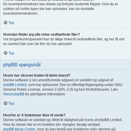
En boardadministrator kan tillade og forbyde bestemte filtyper. Hvis du er
usikker på hvilke typer der kan uploades, kan du kontakte
boardadministratoren.
Top
Hvordan finder jeg alle mine vedhæftede filer?
Via brugerkontrolpanelet kan du følge linket til vedhæftede filer, og her få vist
en samlet liste over de filer du har uploadet.
Top
phpBB spørgsmål
Hvem har skrevet koden til dette board?
Denne software (i sin umodificerede udgave) er udviklet og udgivet af
phpBB Limited
, som har ophavsret. Den er offentligt tilgængelig under GNU
General Public License, version 2 (GPL-2.0) og kan frit distribueres. Læs
About phpBB
for yderligere information.
Top
Hvorfor er X funktioner ikke til stede?
Denne software er udviklet og stillet til rådighed på licens af phpBB Limited.
Hvis du mener der er en funktion der mangler, besøg venligst
phpBB Ideas Centre
, hvor du kan forelå nye funktioner eller stemme på