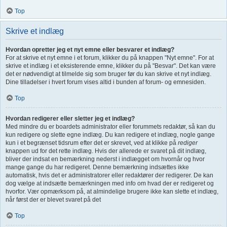
Top
Skrive et indlæg
Hvordan opretter jeg et nyt emne eller besvarer et indlæg?
For at skrive et nyt emne i et forum, klikker du på knappen "Nyt emne". For at
skrive et indlæg i et eksisterende emne, klikker du på "Besvar". Det kan være
det er nødvendigt at tilmelde sig som bruger før du kan skrive et nyt indlæg.
Dine tilladelser i hvert forum vises altid i bunden af forum- og emnesiden.
Top
Hvordan redigerer eller sletter jeg et indlæg?
Med mindre du er boardets administrator eller forummets redaktør, så kan du
kun redigere og slette egne indlæg. Du kan redigere et indlæg, nogle gange
kun i et begrænset tidsrum efter det er skrevet, ved at klikke på
rediger
knappen ud for det rette indlæg. Hvis der allerede er svaret på dit indlæg,
bliver der indsat en bemærkning nederst i indlægget om hvornår og hvor
mange gange du har redigeret. Denne bemærkning indsættes ikke
automatisk, hvis det er administratorer eller redaktører der redigerer. De kan
dog vælge at indsætte bemærkningen med info om hvad der er redigeret og
hvorfor. Vær opmærksom på, at almindelige brugere ikke kan slette et indlæg,
når først der er blevet svaret på det
Top