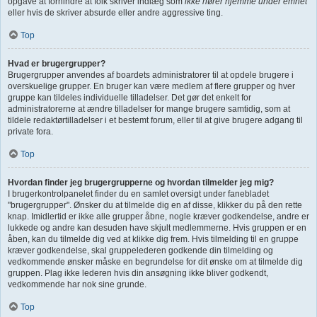
opgave at forhindre at folk skriver indlæg som
ikke hører hjemme under emnet
eller hvis de skriver absurde eller andre aggressive ting.
Top
Hvad er brugergrupper?
Brugergrupper anvendes af boardets administratorer til at opdele brugere i
overskuelige grupper. En bruger kan være medlem af flere grupper og hver
gruppe kan tildeles individuelle tilladelser. Det gør det enkelt for
administratorerne at ændre tilladelser for mange brugere samtidig, som at
tildele redaktørtilladelser i et bestemt forum, eller til at give brugere adgang til
private fora.
Top
Hvordan finder jeg brugergrupperne og hvordan tilmelder jeg mig?
I brugerkontrolpanelet finder du en samlet oversigt under fanebladet
"brugergrupper". Ønsker du at tilmelde dig en af disse, klikker du på den rette
knap. Imidlertid er ikke alle grupper åbne, nogle kræver godkendelse, andre er
lukkede og andre kan desuden have skjult medlemmerne. Hvis gruppen er en
åben, kan du tilmelde dig ved at klikke dig frem. Hvis tilmelding til en gruppe
kræver godkendelse, skal gruppelederen godkende din tilmelding og
vedkommende ønsker måske en begrundelse for dit ønske om at tilmelde dig
gruppen. Plag ikke lederen hvis din ansøgning ikke bliver godkendt,
vedkommende har nok sine grunde.
Top