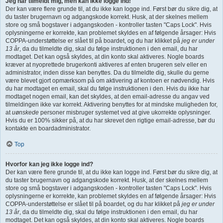
Jeg har tilmeldt mig, men kan ikke logge ind!
Der kan være flere grunde til, at du ikke kan logge ind. Først bør du sikre dig, at
du taster brugernavn og adgangskode korrekt. Husk, at der skelnes mellem
store og små bogstaver i adgangskoden - kontroller tasten "Caps Lock". Hvis
oplysningerne er korrekte, kan problemet skyldes en af følgende årsager: Hvis
COPPA-understøttelse er slået til på boardet, og du har klikket på
jeg er under
13 år
, da du tilmeldte dig, skal du følge instruktionen i den email, du har
modtaget. Det kan også skyldes, at din konto skal aktiveres. Nogle boards
kræver at nyoprettede brugerkonti aktiveres af enten brugeren selv eller en
administrator, inden disse kan benyttes. Da du tilmeldte dig, skulle du gerne
være blevet gjort opmærksom på om aktivering af kontoen er nødvendig. Hvis
du har modtaget en email, skal du følge instruktionen i den. Hvis du ikke har
modtaget nogen email, kan det skyldes, at den email-adresse du angav ved
tilmeldingen ikke var korrekt. Aktivering benyttes for at mindske muligheden for,
at
uønskede
personer misbruger systemet ved at give ukorrekte oplysninger.
Hvis du er 100% sikker på, at du har skrevet den rigtige email-adresse, bør du
kontakte en boardadministrator.
Top
Hvorfor kan jeg ikke logge ind?
Der kan være flere grunde til, at du ikke kan logge ind. Først bør du sikre dig, at
du taster brugernavn og adgangskode korrekt. Husk, at der skelnes mellem
store og små bogstaver i adgangskoden - kontroller tasten "Caps Lock". Hvis
oplysningerne er korrekte, kan problemet skyldes en af følgende årsager: Hvis
COPPA-understøttelse er slået til på boardet, og du har klikket på
jeg er under
13 år
, da du tilmeldte dig, skal du følge instruktionen i den email, du har
modtaget. Det kan også skyldes, at din konto skal aktiveres. Nogle boards