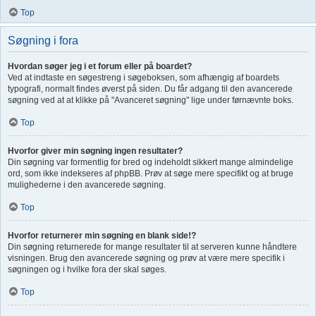
Top
Søgning i fora
Hvordan søger jeg i et forum eller på boardet?
Ved at indtaste en søgestreng i søgeboksen, som afhængig af boardets
typografi, normalt findes øverst på siden. Du får adgang til den avancerede
søgning ved at at klikke på "Avanceret søgning" lige under førnævnte boks.
Top
Hvorfor giver min søgning ingen resultater?
Din søgning var formentlig for bred og indeholdt sikkert mange almindelige
ord, som ikke indekseres af phpBB. Prøv at søge mere specifikt og at bruge
mulighederne i den avancerede søgning.
Top
Hvorfor returnerer min søgning en blank side!?
Din søgning returnerede for mange resultater til at serveren kunne håndtere
visningen. Brug den avancerede søgning og prøv at være mere specifik i
søgningen og i hvilke fora der skal søges.
Top