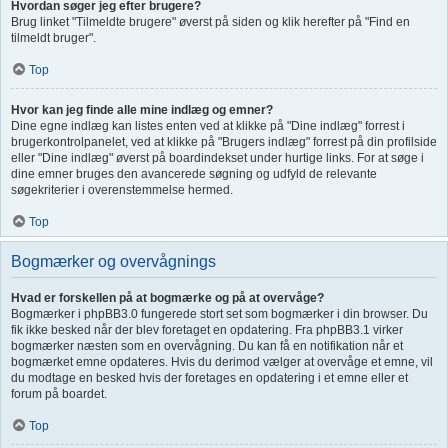
Hvordan søger jeg efter brugere?
Brug linket "Tilmeldte brugere" øverst på siden og klik herefter på "Find en
tilmeldt bruger".
Top
Hvor kan jeg finde alle mine indlæg og emner?
Dine egne indlæg kan listes enten ved at klikke på "Dine indlæg" forrest i
brugerkontrolpanelet, ved at klikke på "Brugers indlæg" forrest på din profilside
eller "Dine indlæg" øverst på boardindekset under hurtige links. For at søge i
dine emner bruges den avancerede søgning og udfyld de relevante
søgekriterier i overenstemmelse hermed.
Top
Bogmærker og overvågnings
Hvad er forskellen på at bogmærke og på at overvåge?
Bogmærker i phpBB3.0 fungerede stort set som bogmærker i din browser. Du
fik ikke besked når der blev foretaget en opdatering. Fra phpBB3.1 virker
bogmærker næsten som en overvågning. Du kan få en notifikation når et
bogmærket emne opdateres. Hvis du derimod vælger at overvåge et emne, vil
du modtage en besked hvis der foretages en opdatering i et emne eller et
forum på boardet.
Top