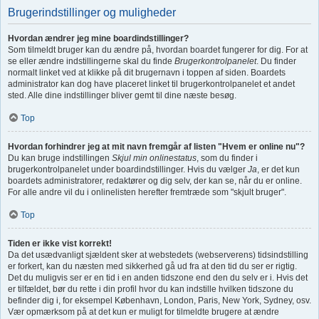
Brugerindstillinger og muligheder
Hvordan ændrer jeg mine boardindstillinger?
Som tilmeldt bruger kan du ændre på, hvordan boardet fungerer for dig. For at
se eller ændre indstillingerne skal du finde
Brugerkontrolpanelet
. Du finder
normalt linket ved at klikke på dit brugernavn i toppen af siden. Boardets
administrator kan dog have placeret linket til brugerkontrolpanelet et andet
sted. Alle dine indstillinger bliver gemt til dine næste besøg.
Top
Hvordan forhindrer jeg at mit navn fremgår af listen "Hvem er online nu"?
Du kan bruge indstillingen
Skjul min onlinestatus
, som du finder i
brugerkontrolpanelet under boardindstillinger. Hvis du vælger
Ja
, er det kun
boardets administratorer, redaktører og dig selv, der kan se, når du er online.
For alle andre vil du i onlinelisten herefter fremtræde som "skjult bruger".
Top
Tiden er ikke vist korrekt!
Da det usædvanligt sjældent sker at webstedets (webserverens) tidsindstilling
er forkert, kan du næsten med sikkerhed gå ud fra at den tid du ser er rigtig.
Det du muligvis ser er en tid i en anden tidszone end den du selv er i. Hvis det
er tilfældet, bør du rette i din profil hvor du kan indstille hvilken tidszone du
befinder dig i, for eksempel København, London, Paris, New York, Sydney, osv.
Vær opmærksom på at det kun er muligt for tilmeldte brugere at ændre