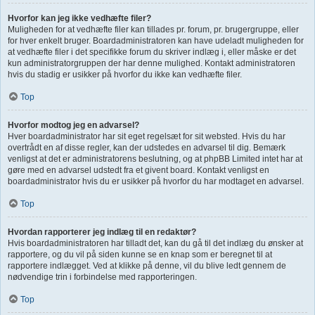
Hvorfor kan jeg ikke vedhæfte filer?
Muligheden for at vedhæfte filer kan tillades pr. forum, pr. brugergruppe, eller
for hver enkelt bruger. Boardadministratoren kan have udeladt muligheden for
at vedhæfte filer i det specifikke forum du skriver indlæg i, eller måske er det
kun administratorgruppen der har denne mulighed. Kontakt administratoren
hvis du stadig er usikker på hvorfor du ikke kan vedhæfte filer.
Top
Hvorfor modtog jeg en advarsel?
Hver boardadministrator har sit eget regelsæt for sit websted. Hvis du har
overtrådt en af disse regler, kan der udstedes en advarsel til dig. Bemærk
venligst at det er administratorens beslutning, og at phpBB Limited intet har at
gøre med en advarsel udstedt fra et givent board. Kontakt venligst en
boardadministrator hvis du er usikker på hvorfor du har modtaget en advarsel.
Top
Hvordan rapporterer jeg indlæg til en redaktør?
Hvis boardadministratoren har tilladt det, kan du gå til det indlæg du ønsker at
rapportere, og du vil på siden kunne se en knap som er beregnet til at
rapportere indlægget. Ved at klikke på denne, vil du blive ledt gennem de
nødvendige trin i forbindelse med rapporteringen.
Top