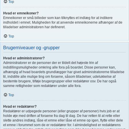
Top
Hvad er emneikoner?
Emneikoner er små billeder som kan tilknyttes et indlæg for at indikere
indholdet i emnet. Muligheden for at anvende emneikonerne afhænger af de
tilladelser administratoren har defineret.
Top
Brugerniveauer og -grupper
Hvad er administratorer?
Administratorer er de personer der er tildelt det højeste trin af
indstillingsmuligheder omkring alle fora på boardet. Disse personer kan,
afhængig af hvad boardets grundlægger har givet administratorerne tilladelse
til, indstille alle mulige ting om foraene, såsom tilladelser, udelukkelse af
bestemte brugere, tilføje brugergrupper eller redaktører osv. De har også
samme rettigheder som redaktører under alle fora.
Top
Hvad er redaktører?
Redaktører er udpegede personer (eller grupper af personer) hvis job er at
holde øje med driften af foraene fra dag til dag. De har retten til at rette eller
slette andres indlæg, låse et emne eller låse et emne op igen, flytte eller dele
et emne i forummet som de er redaktører for. I almindelighed er redaktørens