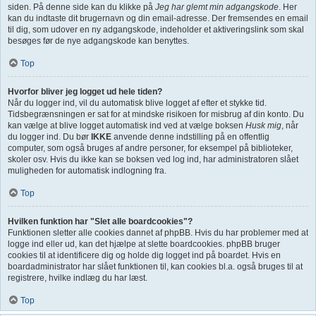
siden. På denne side kan du klikke på
Jeg har glemt min adgangskode
. Her
kan du indtaste dit brugernavn og din email-adresse. Der fremsendes en email
til dig, som udover en ny adgangskode, indeholder et aktiveringslink som skal
besøges før de nye adgangskode kan benyttes.
Top
Hvorfor bliver jeg logget ud hele tiden?
Når du logger ind, vil du automatisk blive logget af efter et stykke tid.
Tidsbegrænsningen er sat for at mindske risikoen for misbrug af din konto. Du
kan vælge at blive logget automatisk ind ved at vælge boksen
Husk mig
, når
du logger ind. Du bør
IKKE
anvende denne indstilling på en offentlig
computer, som også bruges af andre personer, for eksempel på biblioteker,
skoler osv. Hvis du ikke kan se boksen ved log ind, har administratoren slået
muligheden for automatisk indlogning fra.
Top
Hvilken funktion har "Slet alle boardcookies"?
Funktionen sletter alle cookies dannet af phpBB. Hvis du har problemer med at
logge ind eller ud, kan det hjælpe at slette boardcookies. phpBB bruger
cookies til at identificere dig og holde dig logget ind på boardet. Hvis en
boardadministrator har slået funktionen til, kan cookies bl.a. også bruges til at
registrere, hvilke indlæg du har læst.
Top