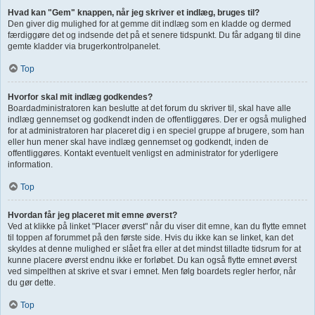
Hvad kan "Gem" knappen, når jeg skriver et indlæg, bruges til?
Den giver dig mulighed for at gemme dit indlæg som en kladde og dermed
færdiggøre det og indsende det på et senere tidspunkt. Du får adgang til dine
gemte kladder via brugerkontrolpanelet.
Top
Hvorfor skal mit indlæg godkendes?
Boardadministratoren kan beslutte at det forum du skriver til, skal have alle
indlæg gennemset og godkendt inden de offentliggøres. Der er også mulighed
for at administratoren har placeret dig i en speciel gruppe af brugere, som han
eller hun mener skal have indlæg gennemset og godkendt, inden de
offentliggøres. Kontakt eventuelt venligst en administrator for yderligere
information.
Top
Hvordan får jeg placeret mit emne øverst?
Ved at klikke på linket "Placer øverst" når du viser dit emne, kan du flytte emnet
til toppen af forummet på den første side. Hvis du ikke kan se linket, kan det
skyldes at denne mulighed er slået fra eller at det mindst tilladte tidsrum for at
kunne placere øverst endnu ikke er forløbet. Du kan også flytte emnet øverst
ved simpelthen at skrive et svar i emnet. Men følg boardets regler herfor, når
du gør dette.
Top