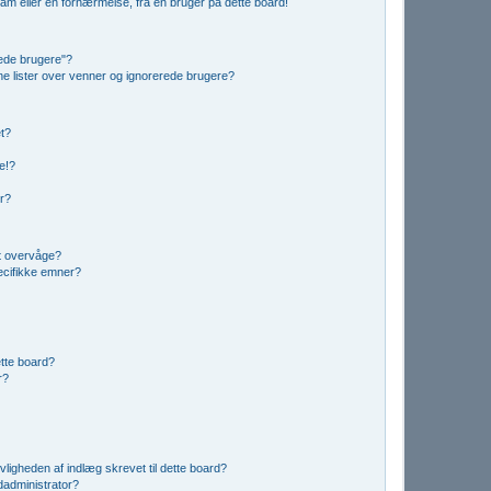
am eller en fornærmelse, fra en bruger på dette board!
rede brugere"?
ine lister over venner og ignorerede brugere?
et?
e!?
er?
t overvåge?
ecifikke emner?
dette board?
r?
vligheden af indlæg skrevet til dette board?
administrator?