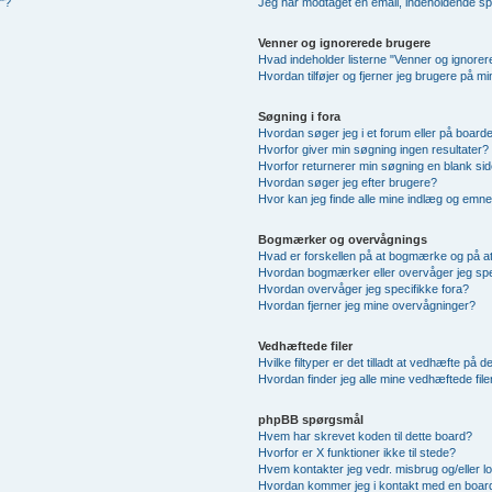
u"?
Jeg har modtaget en email, indeholdende sp
Venner og ignorerede brugere
Hvad indeholder listerne "Venner og ignore
Hvordan tilføjer og fjerner jeg brugere på m
Søgning i fora
Hvordan søger jeg i et forum eller på board
Hvorfor giver min søgning ingen resultater?
Hvorfor returnerer min søgning en blank sid
Hvordan søger jeg efter brugere?
Hvor kan jeg finde alle mine indlæg og emn
Bogmærker og overvågnings
Hvad er forskellen på at bogmærke og på a
Hvordan bogmærker eller overvåger jeg sp
Hvordan overvåger jeg specifikke fora?
Hvordan fjerner jeg mine overvågninger?
Vedhæftede filer
Hvilke filtyper er det tilladt at vedhæfte på 
Hvordan finder jeg alle mine vedhæftede file
phpBB spørgsmål
Hvem har skrevet koden til dette board?
Hvorfor er X funktioner ikke til stede?
Hvem kontakter jeg vedr. misbrug og/eller lo
Hvordan kommer jeg i kontakt med en board