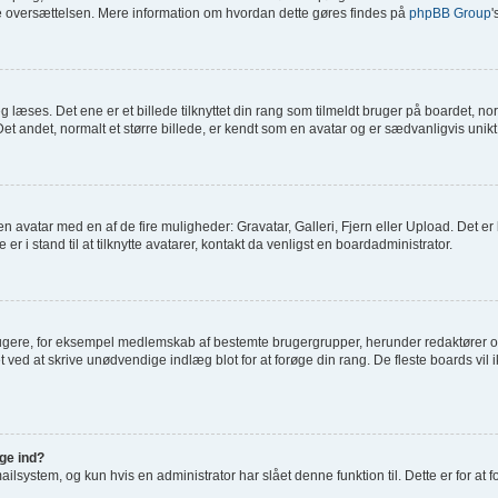
age oversættelsen. Mere information om hvordan dette gøres findes på
phpBB Group
'
æses. Det ene er et billede tilknyttet din rang som tilmeldt bruger på boardet, norm
t andet, normalt et større billede, er kendt som en avatar og er sædvanligvis unikt 
je en avatar med en af de fire muligheder: Gravatar, Galleri, Fjern eller Upload. Det 
 i stand til at tilknytte avatarer, kontakt da venligst en boardadministrator.
rugere, for eksempel medlemskab af bestemte brugergrupper, herunder redaktører og
t ved at skrive unødvendige indlæg blot for at forøge din rang. De fleste boards vil ik
gge ind?
system, og kun hvis en administrator har slået denne funktion til. Dette er for at 