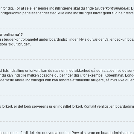
or dig. For at se eller ændre indstillingerne skal du finde
Brugerkontrolpanelet
. D
 brugerkontrolpanelet et andet sted. Alle dine indstillinger bliver gemt til dine næst
er online nu"?
r i brugerkontrolpanelet under boardindstillinger. Hvis du vælger
Ja
, er det kun boa
 som "skjult bruger".
idsindstilling er forkert, kan du næsten med sikkerhed gå ud fra at den tid du ser er
il hvor du kan indstille hvilken tidszone du befinder dig i, for eksempel København,
e fleste andre indstillinger kun kan ændres af tilmeldte brugere, så hvis ikke du er t
forkert, er det fordi serverens ur er indstillet forkert. Kontakt venligst en boardadminis
it sprog, eller fordi det ikke er oversat endnu. Prøv at spørge en boardadministrato