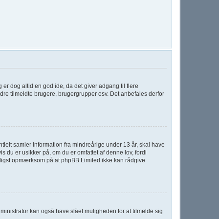
g er dog altid en god ide, da det giver adgang til flere
dre tilmeldte brugere, brugergrupper osv. Det anbefales derfor
tielt samler information fra mindreårige under 13 år, skal have
s du er usikker på, om du er omfattet af denne lov, fordi
venligst opmærksom på at phpBB Limited ikke kan rådgive
ministrator kan også have slået muligheden for at tilmelde sig