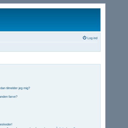
Log ind
dan tilmelder jeg mig?
anden farve?
beskeder!