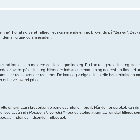
 emne". For at skrive et indlæg i et eksisterende emne, klikker du på "Besvar". Det 
i bunden af forum- og emnesiden.
ør, så kan du kun redigere og slette egne indlæg. Du kan redigere et indlæg, nogle 
erede er svaret på dit indlæg, bliver der indsat en bemærkning nederst i indlægge
torer eller redaktører der redigerer. De kan dog vælge at indsætte bemærkningen 
er er blevet svaret på det
oprette en signatur i brugerkontrolpanelet under din profil. Når den er oprettet, kan
g, ved at gå ind i
Rediger skriveindstillinger
og vælge at signaturen skal tilføjes so
signatur
inden du indsender indlægget.