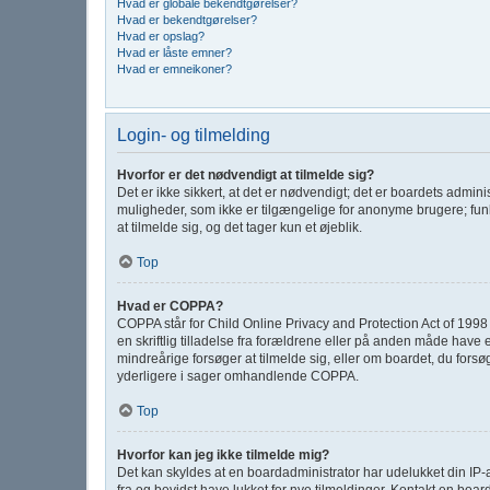
Hvad er globale bekendtgørelser?
Hvad er bekendtgørelser?
Hvad er opslag?
Hvad er låste emner?
Hvad er emneikoner?
Login- og tilmelding
Hvorfor er det nødvendigt at tilmelde sig?
Det er ikke sikkert, at det er nødvendigt; det er boardets adminis
muligheder, som ikke er tilgængelige for anonyme brugere; funk
at tilmelde sig, og det tager kun et øjeblik.
Top
Hvad er COPPA?
COPPA står for Child Online Privacy and Protection Act of 1998 
en skriftlig tilladelse fra forældrene eller på anden måde have 
mindreårige forsøger at tilmelde sig, eller om boardet, du for
yderligere i sager omhandlende COPPA.
Top
Hvorfor kan jeg ikke tilmelde mig?
Det kan skyldes at en boardadministrator har udelukket din IP-
fra og bevidst have lukket for nye tilmeldinger. Kontakt en board