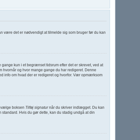
kan være det er nødvendigt at tilmelde sig som bruger før du kan
gange kun i et begrænset tidsrum efter det er skrevet, ved at
t om hvornår og hvor mange gange du har redigeret. Denne
med info om hvad der er redigeret og hvorfor. Vær opmærksom
 du vælge boksen
Tilføj signatur
når du skriver indlægget. Du kan
m standard. Hvis du gør dette, kan du stadig undgå at din