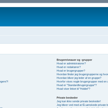
Brugerniveauer og -grupper
Hvad er administratorer?
Hvad er redaktører?
Hvad er brugergrupper?
Hvordan finder jeg brugergrupperne og hvor
Hvordan bliver jeg leder af en gruppe?
ængere?!
Hvorfor vises nogle brugergrupper med en 
Hvad er "Standardbrugergruppe"?
Hvad viser linket til "Holdet"?
Private beskeder
Jeg kan ikke sende private beskeder!
Jeg bliver ved med at få uønskede private 