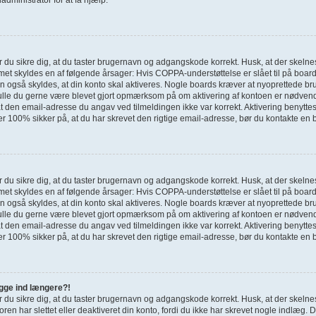
bør du sikre dig, at du taster brugernavn og adgangskode korrekt. Husk, at der skel
met skyldes en af følgende årsager: Hvis COPPA-understøttelse er slået til på board
an også skyldes, at din konto skal aktiveres. Nogle boards kræver at nyoprettede bru
skulle du gerne være blevet gjort opmærksom på om aktivering af kontoen er nødvendi
t den email-adresse du angav ved tilmeldingen ikke var korrekt. Aktivering benyttes
er 100% sikker på, at du har skrevet den rigtige email-adresse, bør du kontakte en 
bør du sikre dig, at du taster brugernavn og adgangskode korrekt. Husk, at der skel
met skyldes en af følgende årsager: Hvis COPPA-understøttelse er slået til på board
an også skyldes, at din konto skal aktiveres. Nogle boards kræver at nyoprettede bru
skulle du gerne være blevet gjort opmærksom på om aktivering af kontoen er nødvendi
t den email-adresse du angav ved tilmeldingen ikke var korrekt. Aktivering benyttes
er 100% sikker på, at du har skrevet den rigtige email-adresse, bør du kontakte en 
logge ind længere?!
bør du sikre dig, at du taster brugernavn og adgangskode korrekt. Husk, at der skel
oren har slettet eller deaktiveret din konto, fordi du ikke har skrevet nogle indlæ