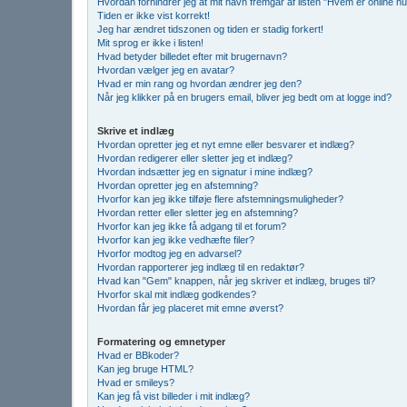
Hvordan forhindrer jeg at mit navn fremgår af listen "Hvem er online n
Tiden er ikke vist korrekt!
Jeg har ændret tidszonen og tiden er stadig forkert!
Mit sprog er ikke i listen!
Hvad betyder billedet efter mit brugernavn?
Hvordan vælger jeg en avatar?
Hvad er min rang og hvordan ændrer jeg den?
Når jeg klikker på en brugers email, bliver jeg bedt om at logge ind?
Skrive et indlæg
Hvordan opretter jeg et nyt emne eller besvarer et indlæg?
Hvordan redigerer eller sletter jeg et indlæg?
Hvordan indsætter jeg en signatur i mine indlæg?
Hvordan opretter jeg en afstemning?
Hvorfor kan jeg ikke tilføje flere afstemningsmuligheder?
Hvordan retter eller sletter jeg en afstemning?
Hvorfor kan jeg ikke få adgang til et forum?
Hvorfor kan jeg ikke vedhæfte filer?
Hvorfor modtog jeg en advarsel?
Hvordan rapporterer jeg indlæg til en redaktør?
Hvad kan "Gem" knappen, når jeg skriver et indlæg, bruges til?
Hvorfor skal mit indlæg godkendes?
Hvordan får jeg placeret mit emne øverst?
Formatering og emnetyper
Hvad er BBkoder?
Kan jeg bruge HTML?
Hvad er smileys?
Kan jeg få vist billeder i mit indlæg?