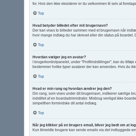
for. Hvis den ikke eksisterer er du velkommen til selv at foret
Top
Hvad betyder billedet efter mit brugernavn?
Der kan vises to billeder sammen med et brugernavn når indlæg l
hvor mange indlæg du har skrevet eller din status på boardet. De
Top
Hvordan vælger jeg en avatar?
I brugerkontrolpanelet, under "Profilindstillinger", kan du tilfø
bestemmer hvilke typer avatarer der kan anvendes. Hvis du ikke er
Top
Hvad er min rang og hvordan ændrer jeg den?
Din rang, som vises under dit brugernavn, indikerer særlige b
indstillet af en boardadministrator. Misbrug venligst ikke boarde
simpelthen formindske dit antal indlæg.
Top
Når jeg klikker på en brugers email, bliver jeg bedt om at lo
Kun tilmeldte brugere kan sende emails via det indbyggede email