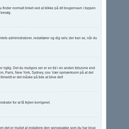
u finder normalt linket ved at klikke på dit brugernavn i toppen
e besøg.
rdets administratorer, redaktører og dig selv, der kan se, når du
 rigtig. Det du muligvis ser er en tid i en anden tidszone end
 London, Paris, New York, Sydney, osv. Vær opmærksom på at det
ilmeldt er det måske på tide at blive det!
trator for at få fejlen korrigeret.
r om det er muligt at installere den sprogpakke som du har brug