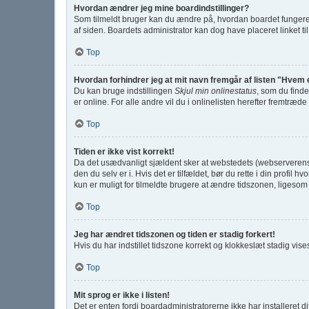
Hvordan ændrer jeg mine boardindstillinger?
Som tilmeldt bruger kan du ændre på, hvordan boardet fungerer f
af siden. Boardets administrator kan dog have placeret linket til
Top
Hvordan forhindrer jeg at mit navn fremgår af listen "Hvem 
Du kan bruge indstillingen
Skjul min onlinestatus
, som du finde
er online. For alle andre vil du i onlinelisten herefter fremtræde
Top
Tiden er ikke vist korrekt!
Da det usædvanligt sjældent sker at webstedets (webserverens) t
den du selv er i. Hvis det er tilfældet, bør du rette i din prof
kun er muligt for tilmeldte brugere at ændre tidszonen, ligesom d
Top
Jeg har ændret tidszonen og tiden er stadig forkert!
Hvis du har indstillet tidszone korrekt og klokkeslæt stadig vises 
Top
Mit sprog er ikke i listen!
Det er enten fordi boardadministratorerne ikke har installeret d