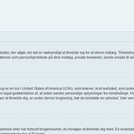
trator, der afgør, om det er nødvendigt at tilmelde sig for at skrive indlæg. Tilmeldin
tioner som personligt billede på dine indlæg, private beskeder, sende emails til an
og er en lov i United States of America (USA), som kræver, at et websted, som poten
en legal godkendelse af, at siden samler personlige oplysninger fra mindreårige. Hvi
søger at tilmelde dig, er under denne lovgivning, bør du kontakte en advokat. Vær 
adresse eller har forbudt brugernavnet, du forsøger at tilmelde dig med. En boardad
administrator for at få hjælp.