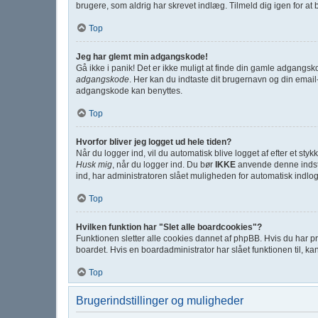
brugere, som aldrig har skrevet indlæg. Tilmeld dig igen for at 
Top
Jeg har glemt min adgangskode!
Gå ikke i panik! Det er ikke muligt at finde din gamle adgangsk
adgangskode
. Her kan du indtaste dit brugernavn og din emai
adgangskode kan benyttes.
Top
Hvorfor bliver jeg logget ud hele tiden?
Når du logger ind, vil du automatisk blive logget af efter et st
Husk mig
, når du logger ind. Du bør
IKKE
anvende denne indstil
ind, har administratoren slået muligheden for automatisk indlog
Top
Hvilken funktion har "Slet alle boardcookies"?
Funktionen sletter alle cookies dannet af phpBB. Hvis du har pr
boardet. Hvis en boardadministrator har slået funktionen til, kan
Top
Brugerindstillinger og muligheder