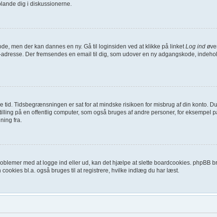
blande dig i diskussionerne.
ode, men der kan dannes en ny. Gå til loginsiden ved at klikke på linket
Log ind
øver
l-adresse. Der fremsendes en email til dig, som udover en ny adgangskode, indehol
ykke tid. Tidsbegrænsningen er sat for at mindske risikoen for misbrug af din konto.
ling på en offentlig computer, som også bruges af andre personer, for eksempel på 
ning fra.
oblemer med at logge ind eller ud, kan det hjælpe at slette boardcookies. phpBB brug
 cookies bl.a. også bruges til at registrere, hvilke indlæg du har læst.