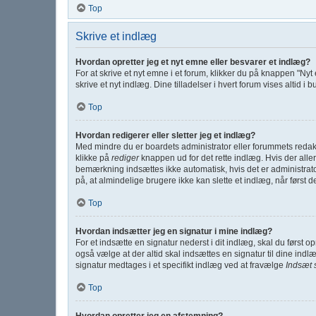
Top
Skrive et indlæg
Hvordan opretter jeg et nyt emne eller besvarer et indlæg?
For at skrive et nyt emne i et forum, klikker du på knappen "Nyt
skrive et nyt indlæg. Dine tilladelser i hvert forum vises altid 
Top
Hvordan redigerer eller sletter jeg et indlæg?
Med mindre du er boardets administrator eller forummets redakt
klikke på
rediger
knappen ud for det rette indlæg. Hvis der all
bemærkning indsættes ikke automatisk, hvis det er administra
på, at almindelige brugere ikke kan slette et indlæg, når først d
Top
Hvordan indsætter jeg en signatur i mine indlæg?
For et indsætte en signatur nederst i dit indlæg, skal du først 
også vælge at der altid skal indsættes en signatur til dine indlæ
signatur medtages i et specifikt indlæg ved at fravælge
Indsæt 
Top
Hvordan opretter jeg en afstemning?