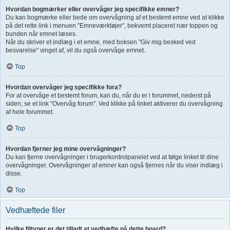
Hvordan bogmærker eller overvåger jeg specifikke emner?
Du kan bogmærke eller bede om overvågning af et bestemt emne ved at klikke
på det rette link i menuen "Emneværktøjer", bekvemt placeret nær toppen og
bunden når emnet læses.
Når du skriver et indlæg i et emne, med boksen "Giv mig besked ved
besvarelse" vinget af, vil du også overvåge emnet.
Top
Hvordan overvåger jeg specifikke fora?
For at overvåge et bestemt forum, kan du, når du er i forummet, nederst på
siden, se et link "Overvåg forum". Ved klikke på linket aktiverer du overvågning
af hele forummet.
Top
Hvordan fjerner jeg mine overvågninger?
Du kan fjerne overvågninger i brugerkontrolpanelet ved at følge linket til dine
overvågninger. Overvågninger af emner kan også fjernes når du viser indlæg i
disse.
Top
Vedhæftede filer
Hvilke filtyper er det tilladt at vedhæfte på dette board?