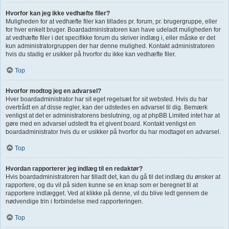
Hvorfor kan jeg ikke vedhæfte filer?
Muligheden for at vedhæfte filer kan tillades pr. forum, pr. brugergruppe, eller
for hver enkelt bruger. Boardadministratoren kan have udeladt muligheden for
at vedhæfte filer i det specifikke forum du skriver indlæg i, eller måske er det
kun administratorgruppen der har denne mulighed. Kontakt administratoren
hvis du stadig er usikker på hvorfor du ikke kan vedhæfte filer.
Top
Hvorfor modtog jeg en advarsel?
Hver boardadministrator har sit eget regelsæt for sit websted. Hvis du har
overtrådt en af disse regler, kan der udstedes en advarsel til dig. Bemærk
venligst at det er administratorens beslutning, og at phpBB Limited intet har at
gøre med en advarsel udstedt fra et givent board. Kontakt venligst en
boardadministrator hvis du er usikker på hvorfor du har modtaget en advarsel.
Top
Hvordan rapporterer jeg indlæg til en redaktør?
Hvis boardadministratoren har tilladt det, kan du gå til det indlæg du ønsker at
rapportere, og du vil på siden kunne se en knap som er beregnet til at
rapportere indlægget. Ved at klikke på denne, vil du blive ledt gennem de
nødvendige trin i forbindelse med rapporteringen.
Top