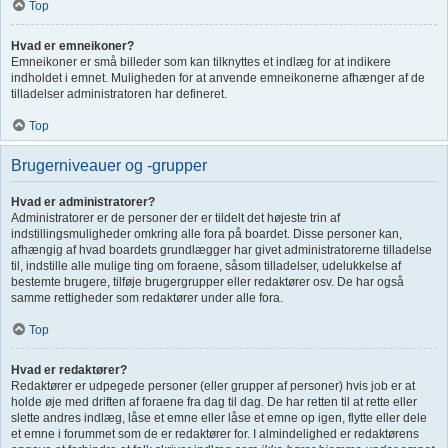
Top
Hvad er emneikoner?
Emneikoner er små billeder som kan tilknyttes et indlæg for at indikere
indholdet i emnet. Muligheden for at anvende emneikonerne afhænger af de
tilladelser administratoren har defineret.
Top
Brugerniveauer og -grupper
Hvad er administratorer?
Administratorer er de personer der er tildelt det højeste trin af
indstillingsmuligheder omkring alle fora på boardet. Disse personer kan,
afhængig af hvad boardets grundlægger har givet administratorerne tilladelse
til, indstille alle mulige ting om foraene, såsom tilladelser, udelukkelse af
bestemte brugere, tilføje brugergrupper eller redaktører osv. De har også
samme rettigheder som redaktører under alle fora.
Top
Hvad er redaktører?
Redaktører er udpegede personer (eller grupper af personer) hvis job er at
holde øje med driften af foraene fra dag til dag. De har retten til at rette eller
slette andres indlæg, låse et emne eller låse et emne op igen, flytte eller dele
et emne i forummet som de er redaktører for. I almindelighed er redaktørens