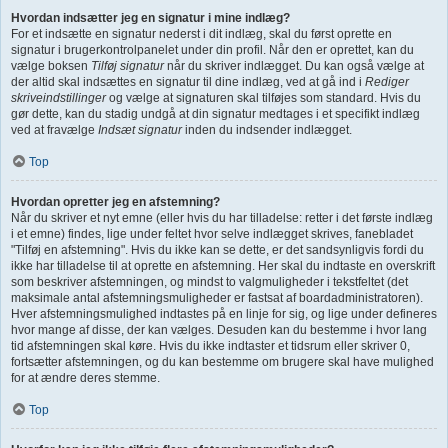
Hvordan indsætter jeg en signatur i mine indlæg?
For et indsætte en signatur nederst i dit indlæg, skal du først oprette en
signatur i brugerkontrolpanelet under din profil. Når den er oprettet, kan du
vælge boksen
Tilføj signatur
når du skriver indlægget. Du kan også vælge at
der altid skal indsættes en signatur til dine indlæg, ved at gå ind i
Rediger
skriveindstillinger
og vælge at signaturen skal tilføjes som standard. Hvis du
gør dette, kan du stadig undgå at din signatur medtages i et specifikt indlæg
ved at fravælge
Indsæt signatur
inden du indsender indlægget.
Top
Hvordan opretter jeg en afstemning?
Når du skriver et nyt emne (eller hvis du har tilladelse: retter i det første indlæg
i et emne) findes, lige under feltet hvor selve indlægget skrives, fanebladet
"Tilføj en afstemning". Hvis du ikke kan se dette, er det sandsynligvis fordi du
ikke har tilladelse til at oprette en afstemning. Her skal du indtaste en overskrift
som beskriver afstemningen, og mindst to valgmuligheder i tekstfeltet (det
maksimale antal afstemningsmuligheder er fastsat af boardadministratoren).
Hver afstemningsmulighed indtastes på en linje for sig, og lige under defineres
hvor mange af disse, der kan vælges. Desuden kan du bestemme i hvor lang
tid afstemningen skal køre. Hvis du ikke indtaster et tidsrum eller skriver 0,
fortsætter afstemningen, og du kan bestemme om brugere skal have mulighed
for at ændre deres stemme.
Top