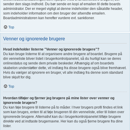
sender den slags indhold. Du bør sende en kopi af emailen til dette boards
administrator. Der er meget vigtigt at denne indeholder den såkaldte header,
som indeholder information om den bruger der afsendte emailen.
Boardadministratoren kan herefter vurdere evt. sanktioner.
Top
Venner og ignorerede brugere
Hvad indeholder listerne "Venner og ignorerede brugere"?
Du kan bruge listerne til at organisere andre brugere af boardet. Brugere på
din venneliste bliver listet i brugerkontrolpanelet, så du hurtigt kan se deres
onlinestatus og sende dem private beskeder. Afhængig af om boardets
skabelon understøtter dette, vil indlæg fra disse brugere også blive fremhævet.
Hvis du vælger at ignorere en bruger, vil alle indlæg fra denne som standard
blive skjult for dig.
Top
Hvordan tilføjer og fjerner jeg brugere på mine lister over venner og
ignorerede brugere?
Du kan føje brugere til listerne på to måder. I hver brugers profil findes et link
som kan bruges, enten til at føje brugeren til din venneliste, eller til listen over
ignorerede brugere. Alternativt kan du i brugerkontrolpanelet tilføje brugere
direkte ved at indtaste brugernavne. Her kan du også fjerne brugere fra dine
lister.