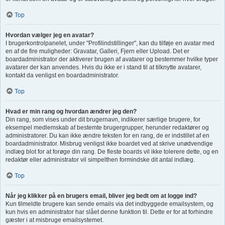
Top
Hvordan vælger jeg en avatar?
I brugerkontrolpanelet, under "Profilindstillinger", kan du tilføje en avatar med
en af de fire muligheder: Gravatar, Galleri, Fjern eller Upload. Det er
boardadministrator der aktiverer brugen af avatarer og bestemmer hvilke typer
avatarer der kan anvendes. Hvis du ikke er i stand til at tilknytte avatarer,
kontakt da venligst en boardadministrator.
Top
Hvad er min rang og hvordan ændrer jeg den?
Din rang, som vises under dit brugernavn, indikerer særlige brugere, for
eksempel medlemskab af bestemte brugergrupper, herunder redaktører og
administratorer. Du kan ikke ændre teksten for en rang, de er indstillet af en
boardadministrator. Misbrug venligst ikke boardet ved at skrive unødvendige
indlæg blot for at forøge din rang. De fleste boards vil ikke tolerere dette, og en
redaktør eller administrator vil simpelthen formindske dit antal indlæg.
Top
Når jeg klikker på en brugers email, bliver jeg bedt om at logge ind?
Kun tilmeldte brugere kan sende emails via det indbyggede emailsystem, og
kun hvis en administrator har slået denne funktion til. Dette er for at forhindre
gæster i at misbruge emailsystemet.