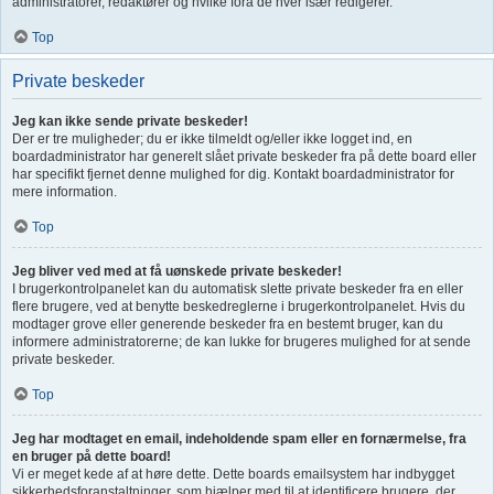
administratorer, redaktører og hvilke fora de hver især redigerer.
Top
Private beskeder
Jeg kan ikke sende private beskeder!
Der er tre muligheder; du er ikke tilmeldt og/eller ikke logget ind, en
boardadministrator har generelt slået private beskeder fra på dette board eller
har specifikt fjernet denne mulighed for dig. Kontakt boardadministrator for
mere information.
Top
Jeg bliver ved med at få uønskede private beskeder!
I brugerkontrolpanelet kan du automatisk slette private beskeder fra en eller
flere brugere, ved at benytte beskedreglerne i brugerkontrolpanelet. Hvis du
modtager grove eller generende beskeder fra en bestemt bruger, kan du
informere administratorerne; de kan lukke for brugeres mulighed for at sende
private beskeder.
Top
Jeg har modtaget en email, indeholdende spam eller en fornærmelse, fra
en bruger på dette board!
Vi er meget kede af at høre dette. Dette boards emailsystem har indbygget
sikkerhedsforanstaltninger, som hjælper med til at identificere brugere, der