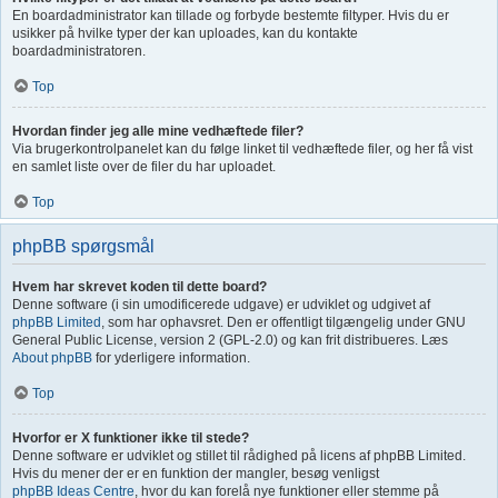
En boardadministrator kan tillade og forbyde bestemte filtyper. Hvis du er
usikker på hvilke typer der kan uploades, kan du kontakte
boardadministratoren.
Top
Hvordan finder jeg alle mine vedhæftede filer?
Via brugerkontrolpanelet kan du følge linket til vedhæftede filer, og her få vist
en samlet liste over de filer du har uploadet.
Top
phpBB spørgsmål
Hvem har skrevet koden til dette board?
Denne software (i sin umodificerede udgave) er udviklet og udgivet af
phpBB Limited
, som har ophavsret. Den er offentligt tilgængelig under GNU
General Public License, version 2 (GPL-2.0) og kan frit distribueres. Læs
About phpBB
for yderligere information.
Top
Hvorfor er X funktioner ikke til stede?
Denne software er udviklet og stillet til rådighed på licens af phpBB Limited.
Hvis du mener der er en funktion der mangler, besøg venligst
phpBB Ideas Centre
, hvor du kan forelå nye funktioner eller stemme på