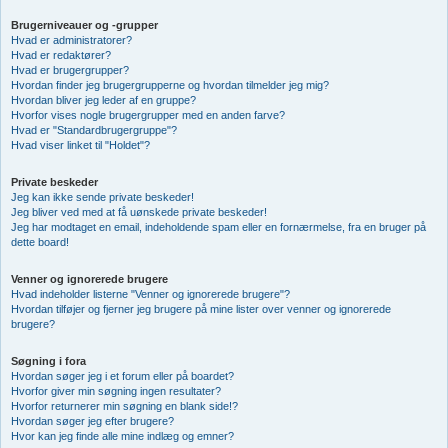
Brugerniveauer og -grupper
Hvad er administratorer?
Hvad er redaktører?
Hvad er brugergrupper?
Hvordan finder jeg brugergrupperne og hvordan tilmelder jeg mig?
Hvordan bliver jeg leder af en gruppe?
Hvorfor vises nogle brugergrupper med en anden farve?
Hvad er "Standardbrugergruppe"?
Hvad viser linket til "Holdet"?
Private beskeder
Jeg kan ikke sende private beskeder!
Jeg bliver ved med at få uønskede private beskeder!
Jeg har modtaget en email, indeholdende spam eller en fornærmelse, fra en bruger på
dette board!
Venner og ignorerede brugere
Hvad indeholder listerne "Venner og ignorerede brugere"?
Hvordan tilføjer og fjerner jeg brugere på mine lister over venner og ignorerede
brugere?
Søgning i fora
Hvordan søger jeg i et forum eller på boardet?
Hvorfor giver min søgning ingen resultater?
Hvorfor returnerer min søgning en blank side!?
Hvordan søger jeg efter brugere?
Hvor kan jeg finde alle mine indlæg og emner?