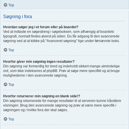
Top
Søgning i fora
Hvordan søger jeg i et forum eller på boardet?
Ved at indtaste en søgestreng i søgeboksen, som afhængig af boardets
typografi, normalt findes øverst på siden. Du får adgang til den avancerede
søgning ved at at klikke på "Avanceret søgning" lige under førnævnte boks.
Top
Hvorfor giver min søgning ingen resultater?
Din søgning var formentlig for bred og indeholdt sikkert mange almindelige
ord, som ikke indekseres af phpBB. Prøv at søge mere specifikt og at bruge
mulighederne i den avancerede søgning.
Top
Hvorfor returnerer min søgning en blank side!?
Din søgning returnerede for mange resultater til at serveren kunne håndtere
visningen. Brug den avancerede søgning og prøv at være mere specifik i
søgningen og i hvilke fora der skal søges.
Top