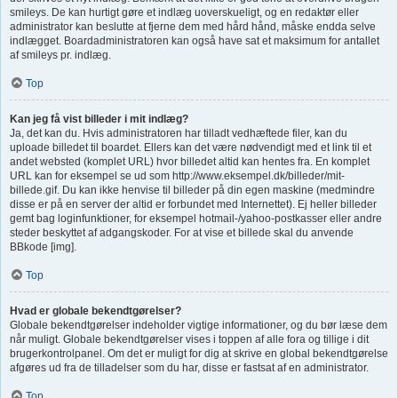
smileys. De kan hurtigt gøre et indlæg uoverskueligt, og en redaktør eller
administrator kan beslutte at fjerne dem med hård hånd, måske endda selve
indlægget. Boardadministratoren kan også have sat et maksimum for antallet
af smileys pr. indlæg.
Top
Kan jeg få vist billeder i mit indlæg?
Ja, det kan du. Hvis administratoren har tilladt vedhæftede filer, kan du
uploade billedet til boardet. Ellers kan det være nødvendigt med et link til et
andet websted (komplet URL) hvor billedet altid kan hentes fra. En komplet
URL kan for eksempel se ud som http://www.eksempel.dk/billeder/mit-
billede.gif. Du kan ikke henvise til billeder på din egen maskine (medmindre
disse er på en server der altid er forbundet med Internettet). Ej heller billeder
gemt bag loginfunktioner, for eksempel hotmail-/yahoo-postkasser eller andre
steder beskyttet af adgangskoder. For at vise et billede skal du anvende
BBkode [img].
Top
Hvad er globale bekendtgørelser?
Globale bekendtgørelser indeholder vigtige informationer, og du bør læse dem
når muligt. Globale bekendtgørelser vises i toppen af alle fora og tillige i dit
brugerkontrolpanel. Om det er muligt for dig at skrive en global bekendtgørelse
afgøres ud fra de tilladelser som du har, disse er fastsat af en administrator.
Top