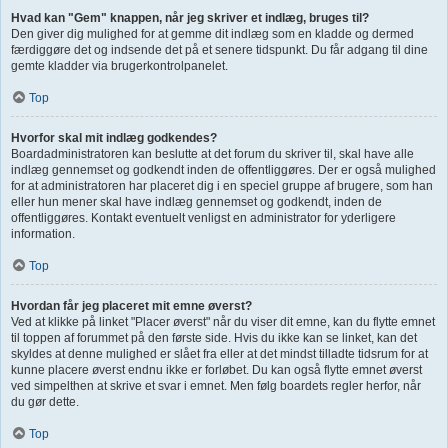
Hvad kan "Gem" knappen, når jeg skriver et indlæg, bruges til?
Den giver dig mulighed for at gemme dit indlæg som en kladde og dermed
færdiggøre det og indsende det på et senere tidspunkt. Du får adgang til dine
gemte kladder via brugerkontrolpanelet.
Top
Hvorfor skal mit indlæg godkendes?
Boardadministratoren kan beslutte at det forum du skriver til, skal have alle
indlæg gennemset og godkendt inden de offentliggøres. Der er også mulighed
for at administratoren har placeret dig i en speciel gruppe af brugere, som han
eller hun mener skal have indlæg gennemset og godkendt, inden de
offentliggøres. Kontakt eventuelt venligst en administrator for yderligere
information.
Top
Hvordan får jeg placeret mit emne øverst?
Ved at klikke på linket "Placer øverst" når du viser dit emne, kan du flytte emnet
til toppen af forummet på den første side. Hvis du ikke kan se linket, kan det
skyldes at denne mulighed er slået fra eller at det mindst tilladte tidsrum for at
kunne placere øverst endnu ikke er forløbet. Du kan også flytte emnet øverst
ved simpelthen at skrive et svar i emnet. Men følg boardets regler herfor, når
du gør dette.
Top