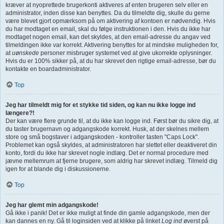
kræver at nyoprettede brugerkonti aktiveres af enten brugeren selv eller en
administrator, inden disse kan benyttes. Da du tilmeldte dig, skulle du gerne
være blevet gjort opmærksom på om aktivering af kontoen er nødvendig. Hvis
du har modtaget en email, skal du følge instruktionen i den. Hvis du ikke har
modtaget nogen email, kan det skyldes, at den email-adresse du angav ved
tilmeldingen ikke var korrekt. Aktivering benyttes for at mindske muligheden for,
at
uønskede
personer misbruger systemet ved at give ukorrekte oplysninger.
Hvis du er 100% sikker på, at du har skrevet den rigtige email-adresse, bør du
kontakte en boardadministrator.
Top
Jeg har tilmeldt mig for et stykke tid siden, og kan nu ikke logge ind
længere?!
Der kan være flere grunde til, at du ikke kan logge ind. Først bør du sikre dig, at
du taster brugernavn og adgangskode korrekt. Husk, at der skelnes mellem
store og små bogstaver i adgangskoden - kontroller tasten "Caps Lock".
Problemet kan også skyldes, at administratoren har slettet eller deaktiveret din
konto, fordi du ikke har skrevet nogle indlæg. Det er normal procedure med
jævne mellemrum at fjerne brugere, som aldrig har skrevet indlæg. Tilmeld dig
igen for at blande dig i diskussionerne.
Top
Jeg har glemt min adgangskode!
Gå ikke i panik! Det er ikke muligt at finde din gamle adgangskode, men der
kan dannes en ny. Gå til loginsiden ved at klikke på linket
Log ind
øverst på