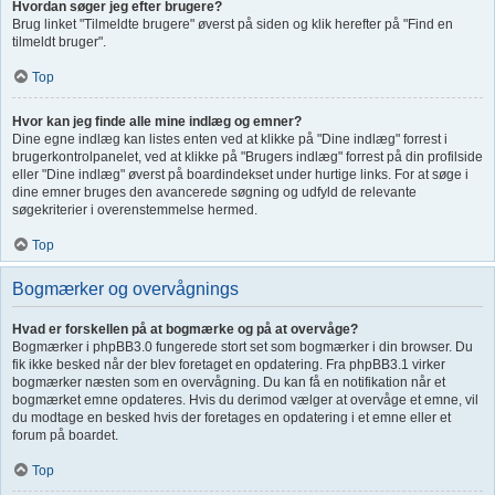
Hvordan søger jeg efter brugere?
Brug linket "Tilmeldte brugere" øverst på siden og klik herefter på "Find en
tilmeldt bruger".
Top
Hvor kan jeg finde alle mine indlæg og emner?
Dine egne indlæg kan listes enten ved at klikke på "Dine indlæg" forrest i
brugerkontrolpanelet, ved at klikke på "Brugers indlæg" forrest på din profilside
eller "Dine indlæg" øverst på boardindekset under hurtige links. For at søge i
dine emner bruges den avancerede søgning og udfyld de relevante
søgekriterier i overenstemmelse hermed.
Top
Bogmærker og overvågnings
Hvad er forskellen på at bogmærke og på at overvåge?
Bogmærker i phpBB3.0 fungerede stort set som bogmærker i din browser. Du
fik ikke besked når der blev foretaget en opdatering. Fra phpBB3.1 virker
bogmærker næsten som en overvågning. Du kan få en notifikation når et
bogmærket emne opdateres. Hvis du derimod vælger at overvåge et emne, vil
du modtage en besked hvis der foretages en opdatering i et emne eller et
forum på boardet.
Top