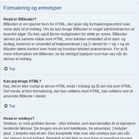
Formatering og emnetyper
Hvad er BBkoder?
BBkoder er en speciel form for HTML, der giver dig formateringskontrol over
visse dele af et indlæg. Om du kan bruge BBkoder er noget administratoren af
boardet afgør. Du kan også fjerne muligheden for dette pr. emne. BBkoder
skrives på samme måde som HTML, hvor teksten omsluttes af et start- og
sluttag, koderne er omsluttet af hakparenteser [ og ] i stedet for < og > og de
tilbyder større kontrol over hvad og hvordan teksten præsenteres. For at få
mere information om BBkoder, se da venligst hjælpen som kan ses når du
skriver et indlæg.
Top
Kan jeg bruge HTML?
Nej, det er ikke muligt at skrive HTML-kode i indlæg og få det vist som HTML.
Det meste af den formatering, der kan udføres med HTML, kan udføres ved at
anvende BBkode i stedet.
Top
Hvad er smileys?
Smileys, er små grafiske ikoner - eller billeder, som kan benyttes til at signalere
bestemte følelser. De bruges via en kort tekstkode, for eksempel :) betyder
glad, :( betyder ked af det. Den komplette liste over alle smileys kan ses når
der skrives et nyt indlæg. Bemærk at det ikke er god tone at overdrive brugen