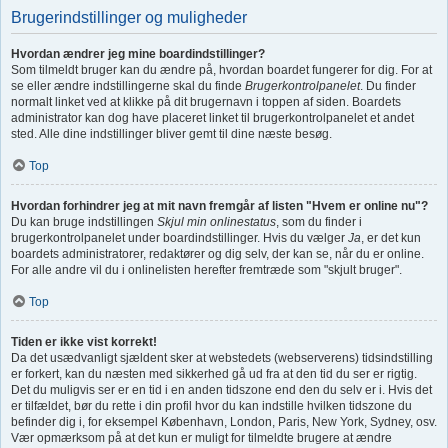
Brugerindstillinger og muligheder
Hvordan ændrer jeg mine boardindstillinger?
Som tilmeldt bruger kan du ændre på, hvordan boardet fungerer for dig. For at
se eller ændre indstillingerne skal du finde
Brugerkontrolpanelet
. Du finder
normalt linket ved at klikke på dit brugernavn i toppen af siden. Boardets
administrator kan dog have placeret linket til brugerkontrolpanelet et andet
sted. Alle dine indstillinger bliver gemt til dine næste besøg.
Top
Hvordan forhindrer jeg at mit navn fremgår af listen "Hvem er online nu"?
Du kan bruge indstillingen
Skjul min onlinestatus
, som du finder i
brugerkontrolpanelet under boardindstillinger. Hvis du vælger
Ja
, er det kun
boardets administratorer, redaktører og dig selv, der kan se, når du er online.
For alle andre vil du i onlinelisten herefter fremtræde som "skjult bruger".
Top
Tiden er ikke vist korrekt!
Da det usædvanligt sjældent sker at webstedets (webserverens) tidsindstilling
er forkert, kan du næsten med sikkerhed gå ud fra at den tid du ser er rigtig.
Det du muligvis ser er en tid i en anden tidszone end den du selv er i. Hvis det
er tilfældet, bør du rette i din profil hvor du kan indstille hvilken tidszone du
befinder dig i, for eksempel København, London, Paris, New York, Sydney, osv.
Vær opmærksom på at det kun er muligt for tilmeldte brugere at ændre