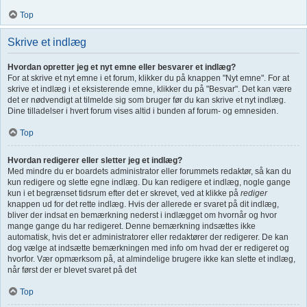
Top
Skrive et indlæg
Hvordan opretter jeg et nyt emne eller besvarer et indlæg?
For at skrive et nyt emne i et forum, klikker du på knappen "Nyt emne". For at
skrive et indlæg i et eksisterende emne, klikker du på "Besvar". Det kan være
det er nødvendigt at tilmelde sig som bruger før du kan skrive et nyt indlæg.
Dine tilladelser i hvert forum vises altid i bunden af forum- og emnesiden.
Top
Hvordan redigerer eller sletter jeg et indlæg?
Med mindre du er boardets administrator eller forummets redaktør, så kan du
kun redigere og slette egne indlæg. Du kan redigere et indlæg, nogle gange
kun i et begrænset tidsrum efter det er skrevet, ved at klikke på
rediger
knappen ud for det rette indlæg. Hvis der allerede er svaret på dit indlæg,
bliver der indsat en bemærkning nederst i indlægget om hvornår og hvor
mange gange du har redigeret. Denne bemærkning indsættes ikke
automatisk, hvis det er administratorer eller redaktører der redigerer. De kan
dog vælge at indsætte bemærkningen med info om hvad der er redigeret og
hvorfor. Vær opmærksom på, at almindelige brugere ikke kan slette et indlæg,
når først der er blevet svaret på det
Top