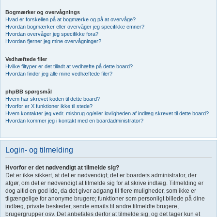
Bogmærker og overvågnings
Hvad er forskellen på at bogmærke og på at overvåge?
Hvordan bogmærker eller overvåger jeg specifikke emner?
Hvordan overvåger jeg specifikke fora?
Hvordan fjerner jeg mine overvågninger?
Vedhæftede filer
Hvilke filtyper er det tilladt at vedhæfte på dette board?
Hvordan finder jeg alle mine vedhæftede filer?
phpBB spørgsmål
Hvem har skrevet koden til dette board?
Hvorfor er X funktioner ikke til stede?
Hvem kontakter jeg vedr. misbrug og/eller lovligheden af indlæg skrevet til dette board?
Hvordan kommer jeg i kontakt med en boardadministrator?
Login- og tilmelding
Hvorfor er det nødvendigt at tilmelde sig?
Det er ikke sikkert, at det er nødvendigt; det er boardets administrator, der
afgør, om det er nødvendigt at tilmelde sig for at skrive indlæg. Tilmelding er
dog altid en god ide, da det giver adgang til flere muligheder, som ikke er
tilgængelige for anonyme brugere; funktioner som personligt billede på dine
indlæg, private beskeder, sende emails til andre tilmeldte brugere,
brugergrupper osv. Det anbefales derfor at tilmelde sig, og det tager kun et