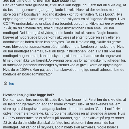
Jeg har tilmeldt mig, men kan ikke logge ind!
Der kan være flere grunde til, at du ikke kan logge ind. Først bør du sikre dig, at
du taster brugernavn og adgangskode korrekt. Husk, at der skelnes mellem
store og små bogstaver i adgangskoden - kontroller tasten "Caps Lock". Hvis
oplysningerne er korrekte, kan problemet skyldes en af følgende årsager: Hvis
COPPA-understøttelse er slået til på boardet, og du har klikket på
jeg er under
13 år
, da du tilmeldte dig, skal du følge instruktionen i den email, du har
modtaget. Det kan også skyldes, at din konto skal aktiveres. Nogle boards
kræver at nyoprettede brugerkonti aktiveres af enten brugeren selv eller en
administrator, inden disse kan benyttes. Da du tilmeldte dig, skulle du gerne
være blevet gjort opmærksom på om aktivering af kontoen er nødvendig. Hvis
du har modtaget en email, skal du følge instruktionen i den. Hvis du ikke har
modtaget nogen email, kan det skyldes, at den email-adresse du angav ved
tilmeldingen ikke var korrekt. Aktivering benyttes for at mindske muligheden for,
at
uønskede
personer misbruger systemet ved at give ukorrekte oplysninger.
Hvis du er 100% sikker på, at du har skrevet den rigtige email-adresse, bør du
kontakte en boardadministrator.
Top
Hvorfor kan jeg ikke logge ind?
Der kan være flere grunde til, at du ikke kan logge ind. Først bør du sikre dig, at
du taster brugernavn og adgangskode korrekt. Husk, at der skelnes mellem
store og små bogstaver i adgangskoden - kontroller tasten "Caps Lock". Hvis
oplysningerne er korrekte, kan problemet skyldes en af følgende årsager: Hvis
COPPA-understøttelse er slået til på boardet, og du har klikket på
jeg er under
13 år
, da du tilmeldte dig, skal du følge instruktionen i den email, du har
modtaget. Det kan også skyldes, at din konto skal aktiveres. Nogle boards