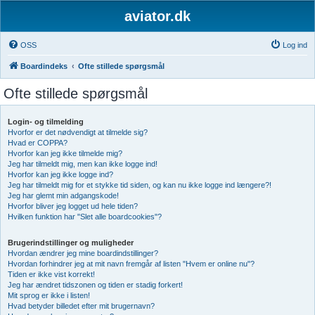
aviator.dk
OSS
Log ind
Boardindeks
Ofte stillede spørgsmål
Ofte stillede spørgsmål
Login- og tilmelding
Hvorfor er det nødvendigt at tilmelde sig?
Hvad er COPPA?
Hvorfor kan jeg ikke tilmelde mig?
Jeg har tilmeldt mig, men kan ikke logge ind!
Hvorfor kan jeg ikke logge ind?
Jeg har tilmeldt mig for et stykke tid siden, og kan nu ikke logge ind længere?!
Jeg har glemt min adgangskode!
Hvorfor bliver jeg logget ud hele tiden?
Hvilken funktion har "Slet alle boardcookies"?
Brugerindstillinger og muligheder
Hvordan ændrer jeg mine boardindstillinger?
Hvordan forhindrer jeg at mit navn fremgår af listen "Hvem er online nu"?
Tiden er ikke vist korrekt!
Jeg har ændret tidszonen og tiden er stadig forkert!
Mit sprog er ikke i listen!
Hvad betyder billedet efter mit brugernavn?