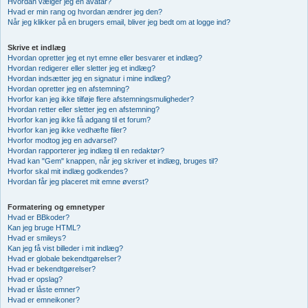
Hvordan vælger jeg en avatar?
Hvad er min rang og hvordan ændrer jeg den?
Når jeg klikker på en brugers email, bliver jeg bedt om at logge ind?
Skrive et indlæg
Hvordan opretter jeg et nyt emne eller besvarer et indlæg?
Hvordan redigerer eller sletter jeg et indlæg?
Hvordan indsætter jeg en signatur i mine indlæg?
Hvordan opretter jeg en afstemning?
Hvorfor kan jeg ikke tilføje flere afstemningsmuligheder?
Hvordan retter eller sletter jeg en afstemning?
Hvorfor kan jeg ikke få adgang til et forum?
Hvorfor kan jeg ikke vedhæfte filer?
Hvorfor modtog jeg en advarsel?
Hvordan rapporterer jeg indlæg til en redaktør?
Hvad kan "Gem" knappen, når jeg skriver et indlæg, bruges til?
Hvorfor skal mit indlæg godkendes?
Hvordan får jeg placeret mit emne øverst?
Formatering og emnetyper
Hvad er BBkoder?
Kan jeg bruge HTML?
Hvad er smileys?
Kan jeg få vist billeder i mit indlæg?
Hvad er globale bekendtgørelser?
Hvad er bekendtgørelser?
Hvad er opslag?
Hvad er låste emner?
Hvad er emneikoner?