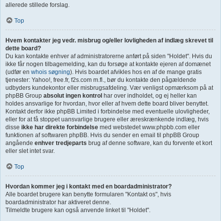
allerede stillede forslag.
Top
Hvem kontakter jeg vedr. misbrug og/eller lovligheden af indlæg skrevet til
dette board?
Du kan kontakte enhver af administratorerne anført på siden "Holdet". Hvis du
ikke får nogen tilbagemelding, kan du forsøge at kontakte ejeren af domænet
(udfør en
whois søgning
). Hvis boardet afvikles hos en af de mange gratis
tjenester: Yahoo!, free.fr, f2s.com m.fl., bør du kontakte den pågældende
udbyders kundekontor eller misbrugsafdeling. Vær venligst opmærksom på at
phpBB Group
absolut ingen kontrol
har over indholdet, og ej heller kan
holdes ansvarlige for hvordan, hvor eller af hvem dette board bliver benyttet.
Kontakt derfor ikke phpBB Limited i forbindelse med eventuelle ulovligheder,
eller for at få stoppet uansvarlige brugere eller æreskrænkende indlæg, hvis
disse
ikke har direkte forbindelse
med webstedet www.phpbb.com eller
funktionen af softwaren phpBB. Hvis du sender en email til phpBB Group
angående
enhver tredjeparts
brug af denne software, kan du forvente et kort
eller slet intet svar.
Top
Hvordan kommer jeg i kontakt med en boardadministrator?
Alle boardet brugere kan benytte formularen "Kontakt os", hvis
boardadministrator har aktiveret denne.
Tilmeldte brugere kan også anvende linket til "Holdet".