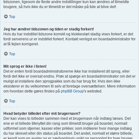
tidszonen, ligesom de fleste andre indstillinger kun kan ændres af tilmeldte
brugere, så hvis ikke du er tilmeldt er det måske på tide at blive det!
Top
Jeg har ændret tidszonen og tiden er stadig forkert!
Hvis du har indstillet tidszone korrekt og klokkeslæt stadig vises forkert, er det
fordi serverens ur er indstillet forkert. Kontakt venligst en boardadministrator for
at få fejlen korrigeret.
Top
Mit sprog er ikke i listen!
Det er enten fordi boardadministratorerne ikke har installeret dit sprog, eller
fordi det ikke er oversat endnu. Prøv at spørge en boardadministrator om det er
muligt at installere den sprogpakke som du har brug for. Hvis den ikke
eksisterer er du velkommen til selv at foretage oversættelsen. Mere information
om hvordan dette gøres findes på
phpBB Group
's websted.
Top
Hvad betyder billedet efter mit brugernavn?
Der kan vises to billeder sammen med et brugernavn når indlæg læses. Det
ene er et billede tilknyttet din rang som tilmeldt bruger på boardet, normalt
udformet som stjerner, kasser eller prikker, som indikerer hvor mange indlæg
du har skrevet eller din status på boardet. Det andet, normalt et større billede,
er kendt som en avatar og er sædvanligvis unikt og personligt for hver bruger.