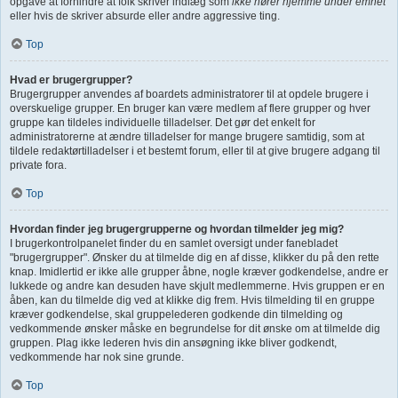
opgave at forhindre at folk skriver indlæg som
ikke hører hjemme under emnet
eller hvis de skriver absurde eller andre aggressive ting.
Top
Hvad er brugergrupper?
Brugergrupper anvendes af boardets administratorer til at opdele brugere i
overskuelige grupper. En bruger kan være medlem af flere grupper og hver
gruppe kan tildeles individuelle tilladelser. Det gør det enkelt for
administratorerne at ændre tilladelser for mange brugere samtidig, som at
tildele redaktørtilladelser i et bestemt forum, eller til at give brugere adgang til
private fora.
Top
Hvordan finder jeg brugergrupperne og hvordan tilmelder jeg mig?
I brugerkontrolpanelet finder du en samlet oversigt under fanebladet
"brugergrupper". Ønsker du at tilmelde dig en af disse, klikker du på den rette
knap. Imidlertid er ikke alle grupper åbne, nogle kræver godkendelse, andre er
lukkede og andre kan desuden have skjult medlemmerne. Hvis gruppen er en
åben, kan du tilmelde dig ved at klikke dig frem. Hvis tilmelding til en gruppe
kræver godkendelse, skal gruppelederen godkende din tilmelding og
vedkommende ønsker måske en begrundelse for dit ønske om at tilmelde dig
gruppen. Plag ikke lederen hvis din ansøgning ikke bliver godkendt,
vedkommende har nok sine grunde.
Top