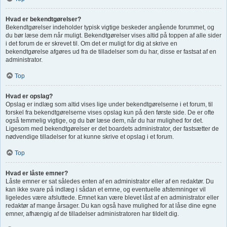
Hvad er bekendtgørelser?
Bekendtgørelser indeholder typisk vigtige beskeder angående forummet, og
du bør læse dem når muligt. Bekendtgørelser vises altid på toppen af alle sider
i det forum de er skrevet til. Om det er muligt for dig at skrive en
bekendtgørelse afgøres ud fra de tilladelser som du har, disse er fastsat af en
administrator.
Top
Hvad er opslag?
Opslag er indlæg som altid vises lige under bekendtgørelserne i et forum, til
forskel fra bekendtgørelserne vises opslag kun på den første side. De er ofte
også temmelig vigtige, og du bør læse dem, når du har mulighed for det.
Ligesom med bekendtgørelser er det boardets administrator, der fastsætter de
nødvendige tilladelser for at kunne skrive et opslag i et forum.
Top
Hvad er låste emner?
Låste emner er sat således enten af en administrator eller af en redaktør. Du
kan ikke svare på indlæg i sådan et emne, og eventuelle afstemninger vil
ligeledes være afsluttede. Emnet kan være blevet låst af en administrator eller
redaktør af mange årsager. Du kan også have mulighed for at låse dine egne
emner, afhængig af de tilladelser administratoren har tildelt dig.