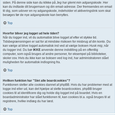
siden. På denne side kan du klikke på
Jeg har glemt min adgangskode
. Her
kan du indtaste dit brugernavn og din email-adresse. Der fremsendes en email
til dig, som udover en ny adgangskode, indeholder et aktiveringslink som skal
besøges før de nye adgangskode kan benyttes.
Top
Hvorfor bliver jeg logget ud hele tiden?
Når du logger ind, vil du automatisk blive logget af efter et stykke tid.
Tidsbegrænsningen er sat for at mindske risikoen for misbrug af din konto. Du
kan vælge at blive logget automatisk ind ved at vælge boksen
Husk mig
, når
du logger ind. Du bør
IKKE
anvende denne indstilling på en offentlig
computer, som også bruges af andre personer, for eksempel på biblioteker,
skoler osv. Hvis du ikke kan se boksen ved log ind, har administratoren slået
muligheden for automatisk indlogning fra.
Top
Hvilken funktion har "Slet alle boardcookies"?
Funktionen sletter alle cookies dannet af phpBB. Hvis du har problemer med at
logge ind eller ud, kan det hjælpe at slette boardcookies. phpBB bruger
cookies til at identificere dig og holde dig logget ind på boardet. Hvis en
boardadministrator har slået funktionen til, kan cookies bl.a. også bruges til at
registrere, hvilke indlæg du har læst.
Top