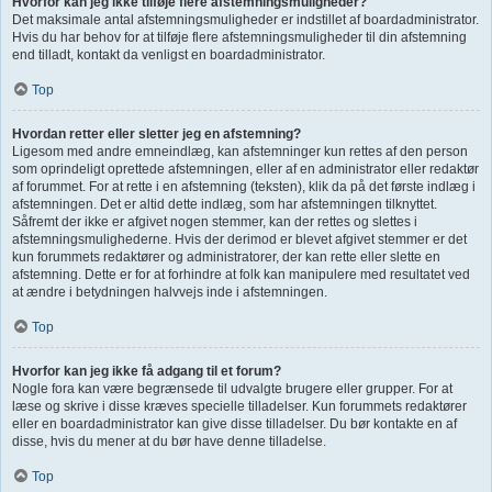
Hvorfor kan jeg ikke tilføje flere afstemningsmuligheder?
Det maksimale antal afstemningsmuligheder er indstillet af boardadministrator.
Hvis du har behov for at tilføje flere afstemningsmuligheder til din afstemning
end tilladt, kontakt da venligst en boardadministrator.
Top
Hvordan retter eller sletter jeg en afstemning?
Ligesom med andre emneindlæg, kan afstemninger kun rettes af den person
som oprindeligt oprettede afstemningen, eller af en administrator eller redaktør
af forummet. For at rette i en afstemning (teksten), klik da på det første indlæg i
afstemningen. Det er altid dette indlæg, som har afstemningen tilknyttet.
Såfremt der ikke er afgivet nogen stemmer, kan der rettes og slettes i
afstemningsmulighederne. Hvis der derimod er blevet afgivet stemmer er det
kun forummets redaktører og administratorer, der kan rette eller slette en
afstemning. Dette er for at forhindre at folk kan manipulere med resultatet ved
at ændre i betydningen halvvejs inde i afstemningen.
Top
Hvorfor kan jeg ikke få adgang til et forum?
Nogle fora kan være begrænsede til udvalgte brugere eller grupper. For at
læse og skrive i disse kræves specielle tilladelser. Kun forummets redaktører
eller en boardadministrator kan give disse tilladelser. Du bør kontakte en af
disse, hvis du mener at du bør have denne tilladelse.
Top