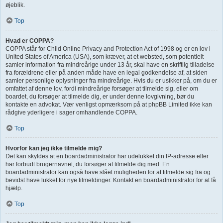
øjeblik.
Top
Hvad er COPPA?
COPPA står for Child Online Privacy and Protection Act of 1998 og er en lov i
United States of America (USA), som kræver, at et websted, som potentielt
samler information fra mindreårige under 13 år, skal have en skriftlig tilladelse
fra forældrene eller på anden måde have en legal godkendelse af, at siden
samler personlige oplysninger fra mindreårige. Hvis du er usikker på, om du er
omfattet af denne lov, fordi mindreårige forsøger at tilmelde sig, eller om
boardet, du forsøger at tilmelde dig, er under denne lovgivning, bør du
kontakte en advokat. Vær venligst opmærksom på at phpBB Limited ikke kan
rådgive yderligere i sager omhandlende COPPA.
Top
Hvorfor kan jeg ikke tilmelde mig?
Det kan skyldes at en boardadministrator har udelukket din IP-adresse eller
har forbudt brugernavnet, du forsøger at tilmelde dig med. En
boardadministrator kan også have slået muligheden for at tilmelde sig fra og
bevidst have lukket for nye tilmeldinger. Kontakt en boardadministrator for at få
hjælp.
Top