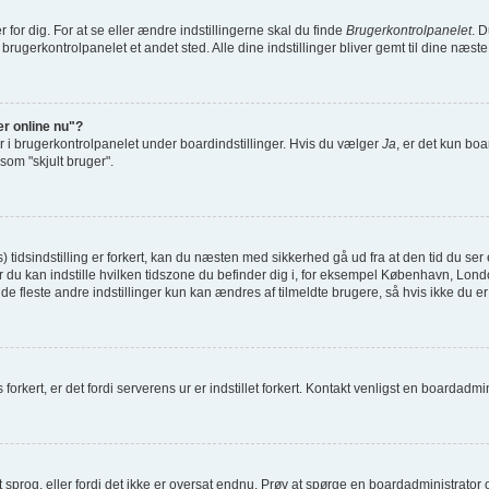
or dig. For at se eller ændre indstillingerne skal du finde
Brugerkontrolpanelet
. D
 brugerkontrolpanelet et andet sted. Alle dine indstillinger bliver gemt til dine næst
er online nu"?
r i brugerkontrolpanelet under boardindstillinger. Hvis du vælger
Ja
, er det kun boa
 som "skjult bruger".
idsindstilling er forkert, kan du næsten med sikkerhed gå ud fra at den tid du ser er
il hvor du kan indstille hvilken tidszone du befinder dig i, for eksempel København,
e fleste andre indstillinger kun kan ændres af tilmeldte brugere, så hvis ikke du er t
forkert, er det fordi serverens ur er indstillet forkert. Kontakt venligst en boardadminis
it sprog, eller fordi det ikke er oversat endnu. Prøv at spørge en boardadministrato