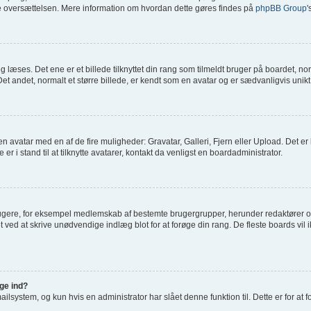
age oversættelsen. Mere information om hvordan dette gøres findes på
phpBB Group
'
æses. Det ene er et billede tilknyttet din rang som tilmeldt bruger på boardet, norm
t andet, normalt et større billede, er kendt som en avatar og er sædvanligvis unikt 
je en avatar med en af de fire muligheder: Gravatar, Galleri, Fjern eller Upload. Det 
 i stand til at tilknytte avatarer, kontakt da venligst en boardadministrator.
rugere, for eksempel medlemskab af bestemte brugergrupper, herunder redaktører og
t ved at skrive unødvendige indlæg blot for at forøge din rang. De fleste boards vil ik
gge ind?
system, og kun hvis en administrator har slået denne funktion til. Dette er for at 