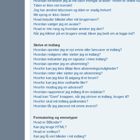
Hvordan forhindrer jeg at mit navn fremgår af listen "Hvem er online n
Tiden er ikke vist korrekt!
Jeg har ændret tidszonen og tiden er stadig forkert!
Mit sprog er ikke i listen!
Hvad betyder billedet efter mit brugernavn?
Hvordan vælger jeg en avatar?
Hvad er min rang og hvordan ændrer jeg den?
Når jeg klikker på en brugers email, bliver jeg bedt om at logge ind?
Skrive et indlæg
Hvordan opretter jeg et nyt emne eller besvarer et indlæg?
Hvordan redigerer eller sletter jeg et indlæg?
Hvordan indsætter jeg en signatur i mine indlæg?
Hvordan opretter jeg en afstemning?
Hvorfor kan jeg ikke tilføje flere afstemningsmuligheder?
Hvordan retter eller sletter jeg en afstemning?
Hvorfor kan jeg ikke få adgang til et forum?
Hvorfor kan jeg ikke vedhæfte filer?
Hvorfor modtog jeg en advarsel?
Hvordan rapporterer jeg indlæg til en redaktør?
Hvad kan "Gem" knappen, når jeg skriver et indlæg, bruges til?
Hvorfor skal mit indlæg godkendes?
Hvordan får jeg placeret mit emne øverst?
Formatering og emnetyper
Hvad er BBkoder?
Kan jeg bruge HTML?
Hvad er smileys?
Kan jeg få vist billeder i mit indlæg?