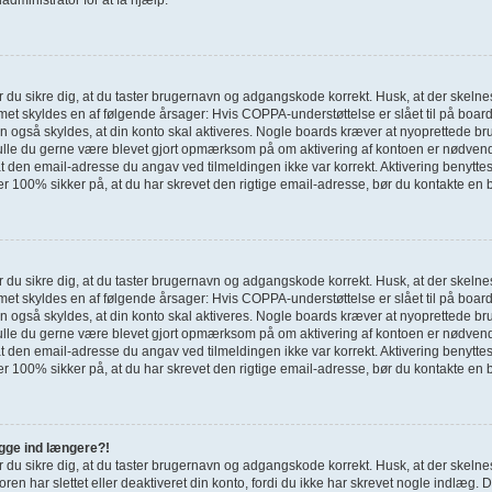
bør du sikre dig, at du taster brugernavn og adgangskode korrekt. Husk, at der skel
met skyldes en af følgende årsager: Hvis COPPA-understøttelse er slået til på board
an også skyldes, at din konto skal aktiveres. Nogle boards kræver at nyoprettede bru
skulle du gerne være blevet gjort opmærksom på om aktivering af kontoen er nødvendi
t den email-adresse du angav ved tilmeldingen ikke var korrekt. Aktivering benyttes
er 100% sikker på, at du har skrevet den rigtige email-adresse, bør du kontakte en 
bør du sikre dig, at du taster brugernavn og adgangskode korrekt. Husk, at der skel
met skyldes en af følgende årsager: Hvis COPPA-understøttelse er slået til på board
an også skyldes, at din konto skal aktiveres. Nogle boards kræver at nyoprettede bru
skulle du gerne være blevet gjort opmærksom på om aktivering af kontoen er nødvendi
t den email-adresse du angav ved tilmeldingen ikke var korrekt. Aktivering benyttes
er 100% sikker på, at du har skrevet den rigtige email-adresse, bør du kontakte en 
logge ind længere?!
bør du sikre dig, at du taster brugernavn og adgangskode korrekt. Husk, at der skel
oren har slettet eller deaktiveret din konto, fordi du ikke har skrevet nogle indlæ