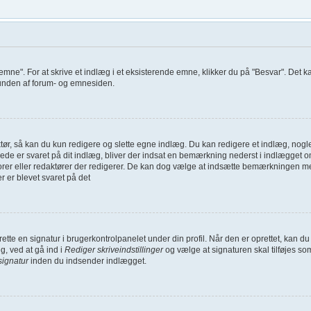
 emne". For at skrive et indlæg i et eksisterende emne, klikker du på "Besvar". Det 
i bunden af forum- og emnesiden.
ør, så kan du kun redigere og slette egne indlæg. Du kan redigere et indlæg, nogle 
erede er svaret på dit indlæg, bliver der indsat en bemærkning nederst i indlægge
torer eller redaktører der redigerer. De kan dog vælge at indsætte bemærkningen 
er er blevet svaret på det
oprette en signatur i brugerkontrolpanelet under din profil. Når den er oprettet, kan
g, ved at gå ind i
Rediger skriveindstillinger
og vælge at signaturen skal tilføjes so
signatur
inden du indsender indlægget.