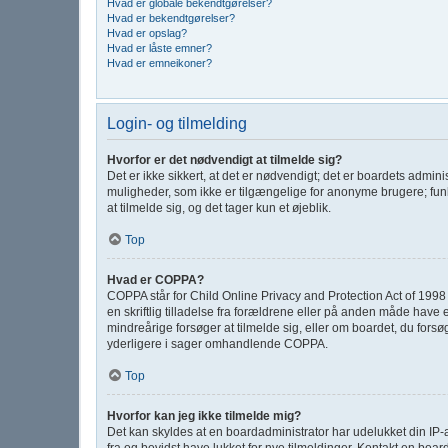
Hvad er globale bekendtgørelser?
Hvad er bekendtgørelser?
Hvad er opslag?
Hvad er låste emner?
Hvad er emneikoner?
Login- og tilmelding
Hvorfor er det nødvendigt at tilmelde sig?
Det er ikke sikkert, at det er nødvendigt; det er boardets adminis
muligheder, som ikke er tilgængelige for anonyme brugere; funk
at tilmelde sig, og det tager kun et øjeblik.
Top
Hvad er COPPA?
COPPA står for Child Online Privacy and Protection Act of 1998 
en skriftlig tilladelse fra forældrene eller på anden måde have 
mindreårige forsøger at tilmelde sig, eller om boardet, du for
yderligere i sager omhandlende COPPA.
Top
Hvorfor kan jeg ikke tilmelde mig?
Det kan skyldes at en boardadministrator har udelukket din IP-
fra og bevidst have lukket for nye tilmeldinger. Kontakt en board