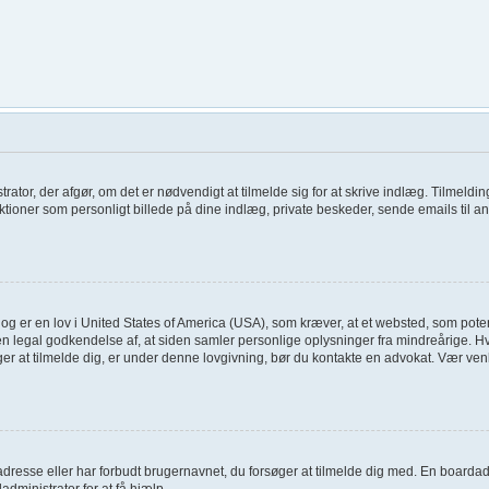
trator, der afgør, om det er nødvendigt at tilmelde sig for at skrive indlæg. Tilmeldin
tioner som personligt billede på dine indlæg, private beskeder, sende emails til an
og er en lov i United States of America (USA), som kræver, at et websted, som poten
en legal godkendelse af, at siden samler personlige oplysninger fra mindreårige. Hvi
søger at tilmelde dig, er under denne lovgivning, bør du kontakte en advokat. Vær 
adresse eller har forbudt brugernavnet, du forsøger at tilmelde dig med. En boardad
administrator for at få hjælp.