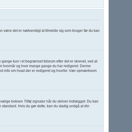
kan være det er nødvendigt at tilmelde sig som bruger før du kan
gange kun i et begrænset tidsrum efter det er skrevet, ved at
t om hvornår og hvor mange gange du har redigeret. Denne
med info om hvad der er redigeret og hvorfor. Vær opmærksom
 du vælge boksen
Tilføj signatur
når du skriver indlægget. Du kan
m standard. Hvis du gør dette, kan du stadig undgå at din