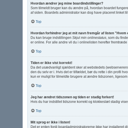
Hvordan ændrer jeg mine boardindstillinger?
Som tilmeldt bruger kan du ændre på, hvordan boardet fungerer f
af siden. Boardets administrator kan dog have placeret linket til
Top
Hvordan forhindrer jeg at mit navn fremgår af listen "Hvem 
Du kan bruge indstillingen
Skjul min onlinestatus
, som du finde
er online. For alle andre vil du i onlinelisten herefter fremtræde
Top
Tiden er ikke vist korrekt!
Da det usædvanligt sjældent sker at webstedets (webserverens) t
den du selv er i. Hvis det er tilfældet, bør du rette i din prof
kun er muligt for tilmeldte brugere at ændre tidszonen, ligesom d
Top
Jeg har ændret tidszonen og tiden er stadig forkert!
Hvis du har indstillet tidszone korrekt og klokkeslæt stadig vises 
Top
Mit sprog er ikke i listen!
Det er enten fordi boardadministratorerne ikke har installeret d