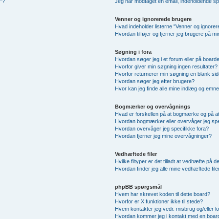
u"?
Jeg har modtaget en email, indeholdende sp
Venner og ignorerede brugere
Hvad indeholder listerne "Venner og ignore
Hvordan tilføjer og fjerner jeg brugere på m
Søgning i fora
Hvordan søger jeg i et forum eller på board
Hvorfor giver min søgning ingen resultater?
Hvorfor returnerer min søgning en blank sid
Hvordan søger jeg efter brugere?
Hvor kan jeg finde alle mine indlæg og emn
Bogmærker og overvågnings
Hvad er forskellen på at bogmærke og på a
Hvordan bogmærker eller overvåger jeg sp
Hvordan overvåger jeg specifikke fora?
Hvordan fjerner jeg mine overvågninger?
Vedhæftede filer
Hvilke filtyper er det tilladt at vedhæfte på 
Hvordan finder jeg alle mine vedhæftede file
phpBB spørgsmål
Hvem har skrevet koden til dette board?
Hvorfor er X funktioner ikke til stede?
Hvem kontakter jeg vedr. misbrug og/eller lo
Hvordan kommer jeg i kontakt med en board