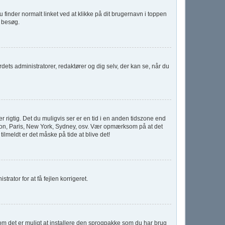
u finder normalt linket ved at klikke på dit brugernavn i toppen
e besøg.
rdets administratorer, redaktører og dig selv, der kan se, når du
 rigtig. Det du muligvis ser er en tid i en anden tidszone end
 London, Paris, New York, Sydney, osv. Vær opmærksom på at det
ilmeldt er det måske på tide at blive det!
trator for at få fejlen korrigeret.
r om det er muligt at installere den sprogpakke som du har brug