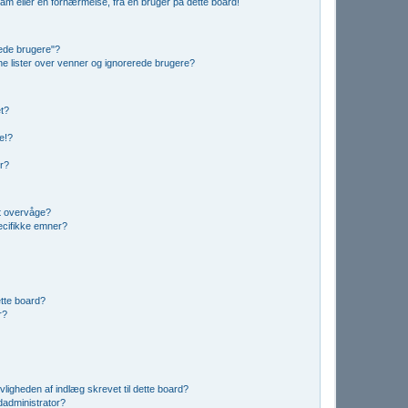
am eller en fornærmelse, fra en bruger på dette board!
rede brugere"?
ine lister over venner og ignorerede brugere?
et?
e!?
er?
t overvåge?
ecifikke emner?
dette board?
r?
vligheden af indlæg skrevet til dette board?
administrator?