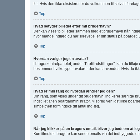
for. Hvis den ikke eksisterer er du velkommen til selv at foret
Top
Hvad betyder billedet efter mit brugernavn?
Der kan vises to billeder sammen med et brugernavn når indlæg l
hvor mange indlæg du har skrevet eller din status på boardet. De
Top
Hvordan vælger jeg en avatar?
I brugerkontrolpanelet, under "Profilindstillinger", kan du tilfø
bestemmer hvilke typer avatarer der kan anvendes. Hvis du ikke er
Top
Hvad er min rang og hvordan ændrer jeg den?
Din rang, som vises under dit brugernavn, indikerer særlige b
indstillet af en boardadministrator. Misbrug venligst ikke boarde
simpelthen formindske dit antal indlæg.
Top
Når jeg klikker på en brugers email, bliver jeg bedt om at lo
Kun tilmeldte brugere kan sende emails via det indbyggede email