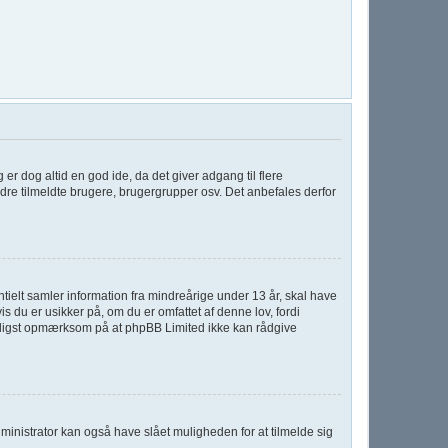
g er dog altid en god ide, da det giver adgang til flere
dre tilmeldte brugere, brugergrupper osv. Det anbefales derfor
tielt samler information fra mindreårige under 13 år, skal have
s du er usikker på, om du er omfattet af denne lov, fordi
venligst opmærksom på at phpBB Limited ikke kan rådgive
ministrator kan også have slået muligheden for at tilmelde sig