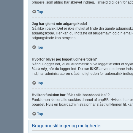
brugere, som aldrig har skrevet indlæg. Tilmeld dig igen for at 
Top
Jeg har glemt min adgangskode!
Gå ikke i panik! Det er ikke muligt at finde din gamle adgangsk
adgangskode
. Her kan du indtaste dit brugernavn og din emai
adgangskode kan benyttes.
Top
Hvorfor bliver jeg logget ud hele tiden?
Når du logger ind, vil du automatisk blive logget af efter et st
Husk mig
, når du logger ind. Du bør
IKKE
anvende denne indstil
ind, har administratoren slået muligheden for automatisk indlog
Top
Hvilken funktion har "Slet alle boardcookies"?
Funktionen sletter alle cookies dannet af phpBB. Hvis du har pr
boardet. Hvis en boardadministrator har slået funktionen til, kan
Top
Brugerindstillinger og muligheder