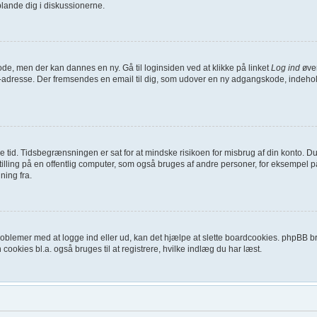
blande dig i diskussionerne.
ode, men der kan dannes en ny. Gå til loginsiden ved at klikke på linket
Log ind
øver
l-adresse. Der fremsendes en email til dig, som udover en ny adgangskode, indehol
ykke tid. Tidsbegrænsningen er sat for at mindske risikoen for misbrug af din konto.
ling på en offentlig computer, som også bruges af andre personer, for eksempel på 
ning fra.
oblemer med at logge ind eller ud, kan det hjælpe at slette boardcookies. phpBB brug
 cookies bl.a. også bruges til at registrere, hvilke indlæg du har læst.