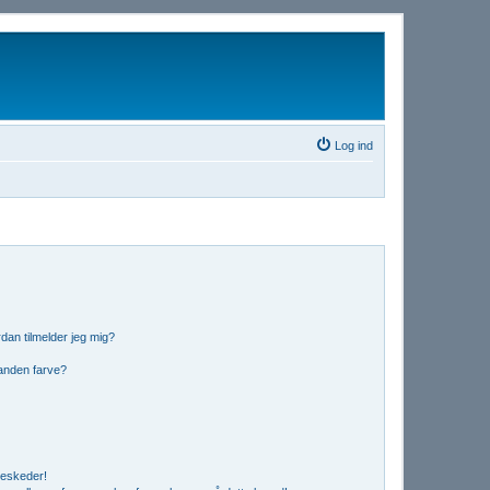
Log ind
dan tilmelder jeg mig?
anden farve?
beskeder!