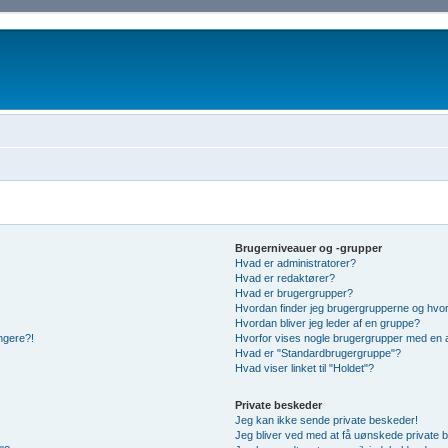
Brugerniveauer og -grupper
Hvad er administratorer?
Hvad er redaktører?
Hvad er brugergrupper?
Hvordan finder jeg brugergrupperne og hvor
Hvordan bliver jeg leder af en gruppe?
ængere?!
Hvorfor vises nogle brugergrupper med en 
Hvad er "Standardbrugergruppe"?
Hvad viser linket til "Holdet"?
Private beskeder
Jeg kan ikke sende private beskeder!
Jeg bliver ved med at få uønskede private 