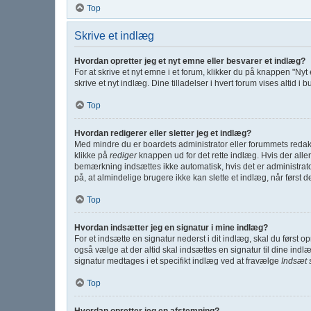
Top
Skrive et indlæg
Hvordan opretter jeg et nyt emne eller besvarer et indlæg?
For at skrive et nyt emne i et forum, klikker du på knappen "Nyt
skrive et nyt indlæg. Dine tilladelser i hvert forum vises altid 
Top
Hvordan redigerer eller sletter jeg et indlæg?
Med mindre du er boardets administrator eller forummets redakt
klikke på
rediger
knappen ud for det rette indlæg. Hvis der all
bemærkning indsættes ikke automatisk, hvis det er administra
på, at almindelige brugere ikke kan slette et indlæg, når først d
Top
Hvordan indsætter jeg en signatur i mine indlæg?
For et indsætte en signatur nederst i dit indlæg, skal du først 
også vælge at der altid skal indsættes en signatur til dine indlæ
signatur medtages i et specifikt indlæg ved at fravælge
Indsæt 
Top
Hvordan opretter jeg en afstemning?